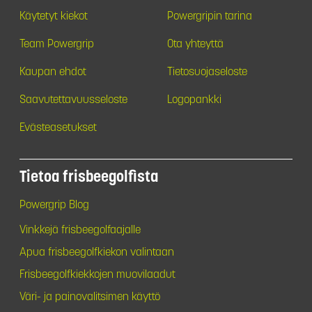
Käytetyt kiekot
Powergripin tarina
Team Powergrip
Ota yhteyttä
Kaupan ehdot
Tietosuojaseloste
Saavutettavuusseloste
Logopankki
Evästeasetukset
Tietoa frisbeegolfista
Powergrip Blog
Vinkkejä frisbeegolfaajalle
Apua frisbeegolfkiekon valintaan
Frisbeegolfkiekkojen muovilaadut
Väri- ja painovalitsimen käyttö