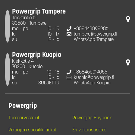
Powergrip Tampere
Teiskontie 61
33560
Tampere
ma - pe
10 - 19
+358449898986
la
10 - 17
tampere@powergrip.fi
su
12 - 16
WhatsApp Tampere
Powergrip Kuopio
Kiekkotie 4
70200
Kuopio
ma - pe
10 - 18
+358456019055
la
10 - 16
kuopio@powergrip.fi
su
SULJETTU
WhatsApp Kuopio
Powergrip
Tuotearvostelut
Powergrip Buyback
Pelaajien suosikkikiekot
Eri vakausasteet