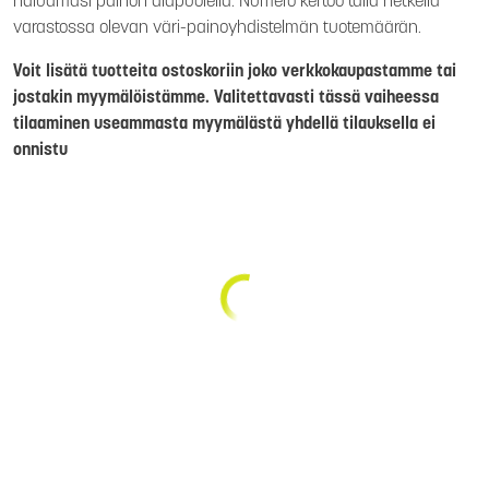
haluamasi painon alapuolella. Numero kertoo tällä hetkellä
varastossa olevan väri-painoyhdistelmän tuotemäärän.
Voit lisätä tuotteita ostoskoriin joko verkkokaupastamme tai
jostakin myymälöistämme. Valitettavasti tässä vaiheessa
tilaaminen useammasta myymälästä yhdellä tilauksella ei
onnistu