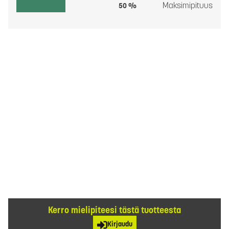
Maksimipituus
50 %
Kerro mielipiteesi tästä tuotteesta
Kirjaudu