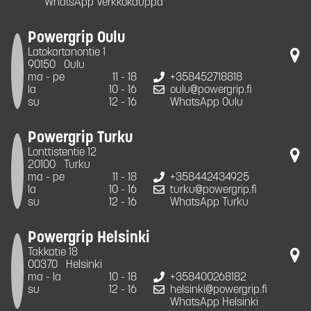
WhatsApp Verkkokauppa
Powergrip Oulu
Latokartanontie 1
90150
Oulu
ma - pe
11 - 18
+358452718818
la
10 - 16
oulu@powergrip.fi
su
12 - 16
WhatsApp Oulu
Powergrip Turku
Lonttistentie 12
20100
Turku
ma - pe
11 - 18
+358442434925
la
10 - 16
turku@powergrip.fi
su
12 - 16
WhatsApp Turku
Powergrip Helsinki
Takkatie 18
00370
Helsinki
ma - la
10 - 18
+358400268182
su
12 - 16
helsinki@powergrip.fi
WhatsApp Helsinki