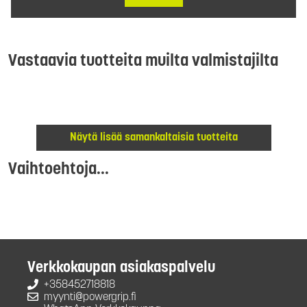
Vastaavia tuotteita muilta valmistajilta
Näytä lisää samankaltaisia tuotteita
Vaihtoehtoja...
Verkkokaupan asiakaspalvelu
+358452718818
myynti@powergrip.fi