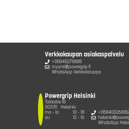
Verkkokaupan asiakaspalvelu
+358452718818
myynti@powergrip.fi
WhatsApp Verkkokauppa
Powergrip Helsinki
Takkatie 18
00370
Helsinki
ma - la
10 - 18
+35840026818
su
12 - 16
helsinki@powergr
WhatsApp Helsi