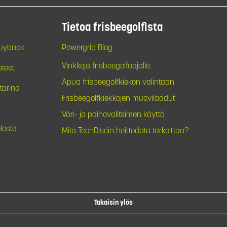
Tietoa frisbeegolfista
Buyback
Powergrip Blog
Vinkkejä frisbeegolfaajalle
steet
Apua frisbeegolfkiekon valintaan
tarina
Frisbeegolfkiekkojen muovilaadut
Väri- ja painovalitsimen käyttö
loste
Mitä TechDiscin heittodata tarkoittaa?
Takaisin ylös