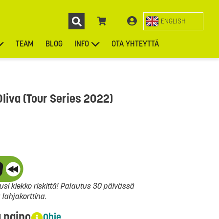
ENGLISH
TEAM
BLOG
INFO
OTA YHTEYTTÄ
ENGL
KIEKOT
LAUKUT
ASUSTEET
MUUT TUOTTEET
Oliva (Tour Series 2022)
si kiekko riskittä! Palautus 30 päivässä
ahjakorttina.
a paino
Ohje