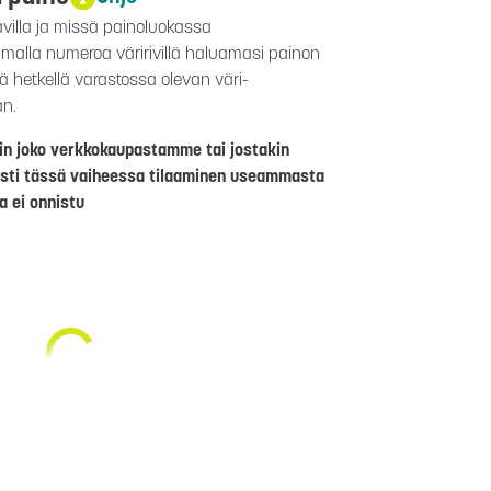
avilla ja missä painoluokassa
aamalla numeroa väririvillä haluamasi painon
lä hetkellä varastossa olevan väri-
än.
riin joko verkkokaupastamme tai jostakin
sti tässä vaiheessa tilaaminen useammasta
a ei onnistu