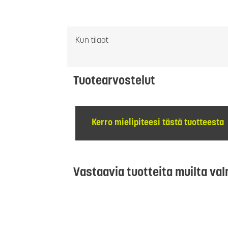
Kun tilaat
Tuotearvostelut
Kerro mielipiteesi tästä tuotteesta
Vastaavia tuotteita muilta val