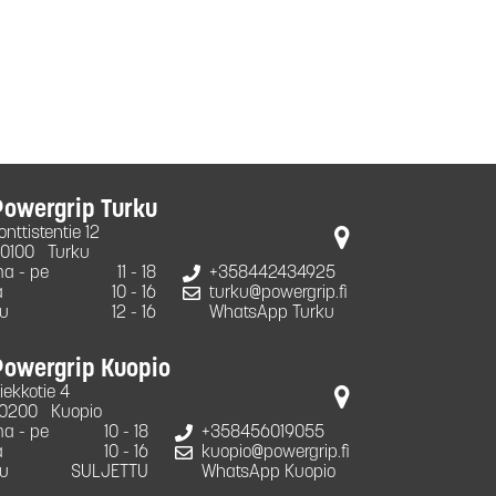
Powergrip Turku
onttistentie 12
0100
Turku
a - pe
11 - 18
+358442434925
a
10 - 16
turku@powergrip.fi
u
12 - 16
WhatsApp Turku
Powergrip Kuopio
iekkotie 4
0200
Kuopio
a - pe
10 - 18
+358456019055
a
10 - 16
kuopio@powergrip.fi
u
SULJETTU
WhatsApp Kuopio