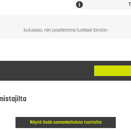
T
kuluessa, niin postitamme tuotteet tänään
mistajilta
Näytä lisää samankaltaisia tuotteita