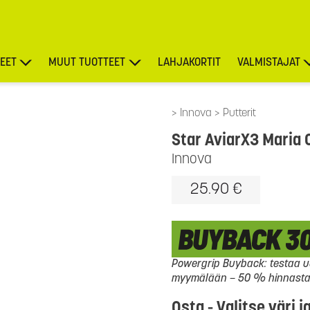
EET
MUUT TUOTTEET
LAHJAKORTIT
VALMISTAJAT
TARJOUKSET
Innova
Putterit
Star AviarX3 Maria 
Innova
25.90 €
Powergrip Buyback: testaa uu
myymälään – 50 % hinnasta l
Osta - Valitse väri j