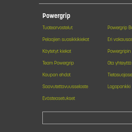
Powergrip
Tuotearvostelut
Powergrip 
Pelaajien suosikkikiekot
Eri vakausa
Käytetyt kiekot
Powergripin 
Team Powergrip
Ota yhteyttä
Kaupan ehdot
Tietosuojase
Saavutettavuusseloste
Logopankki
Evästeasetukset