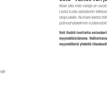
Näet alta mitä värejä on saat
Lisää tuote ostoskoriin klikk
alapuolella. Numero kertoo täl
painoyhdistelmän tuotemäär
Voit lisätä tuotteita ostosko
myymälöistämme. Valitettava
myymälästä yhdellä tilauksell
luja