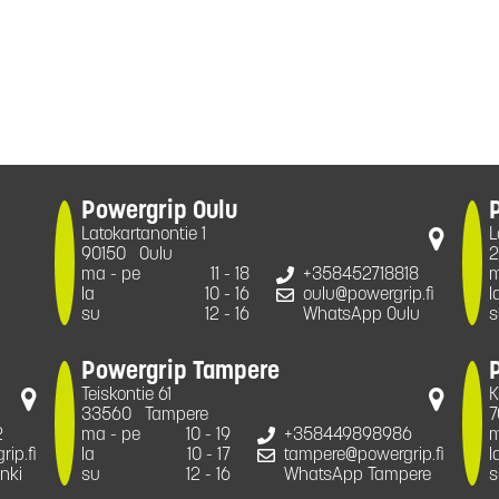
Powergrip Oulu
Latokartanontie 1
L
90150
Oulu
2
ma - pe
11 - 18
+358452718818
m
la
10 - 16
oulu@powergrip.fi
l
su
12 - 16
WhatsApp Oulu
s
Powergrip Tampere
Teiskontie 61
K
33560
Tampere
7
2
ma - pe
10 - 19
+358449898986
m
ip.fi
la
10 - 17
tampere@powergrip.fi
l
nki
su
12 - 16
WhatsApp Tampere
s