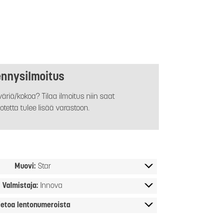
ennysilmoitus
äriä/kokoa? Tilaa ilmoitus niin saat
otetta tulee lisää varastoon.
Muovi:
Star
Valmistaja:
Innova
ietoa lentonumeroista