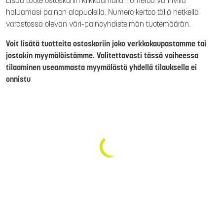
Lisää tuote ostoskoriin klikkaamalla numeroa väririvillä
haluamasi painon alapuolella. Numero kertoo tällä hetkellä
varastossa olevan väri-painoyhdistelmän tuotemäärän.
Voit lisätä tuotteita ostoskoriin joko verkkokaupastamme tai
jostakin myymälöistämme. Valitettavasti tässä vaiheessa
tilaaminen useammasta myymälästä yhdellä tilauksella ei
onnistu