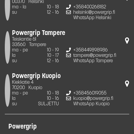
00370
Helsinki
ma - la
10 - 18
+358400268182
su
12 - 16
helsinki@powergrip.fi
WhatsApp Helsinki
Powergrip Tampere
Teiskontie 61
33560
Tampere
ma - pe
10 - 19
+358449898986
la
10 - 17
tampere@powergrip.fi
su
12 - 16
WhatsApp Tampere
Powergrip Kuopio
Kiekkotie 4
70200
Kuopio
ma - pe
10 - 18
+358456019055
la
10 - 16
kuopio@powergrip.fi
su
SULJETTU
WhatsApp Kuopio
Powergrip