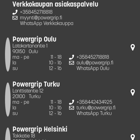
Verkkokaupan asiakaspalvelu
+358452718818
myynti@powergrip.fi
WhatsApp Verkkokauppa
Powergrip Oulu
Latokartanontie 1
90150
Oulu
ma - pe
11 - 18
+358452718818
la
10 - 16
oulu@powergrip.fi
su
12 - 16
WhatsApp Oulu
Powergrip Turku
Lonttistentie 12
20100
Turku
ma - pe
11 - 18
+358442434925
la
10 - 16
turku@powergrip.fi
su
12 - 16
WhatsApp Turku
Powergrip Helsinki
Takkatie 18