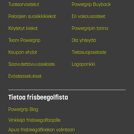
Tuotearvostelut
Powergrip Buyback
Pelaajien suosikkikiekot
Eri vakausasteet
Käytetyt kiekot
Powergripin tarina
Team Powergrip
Ota yhteyttä
Kaupan ehdot
Tietosuojaseloste
Saavutettavuusseloste
Logopankki
Evästeasetukset
Tietoa frisbeegolfista
Powergrip Blog
Vinkkejä frisbeegolfaajalle
Apua frisbeegolfkiekon valintaan