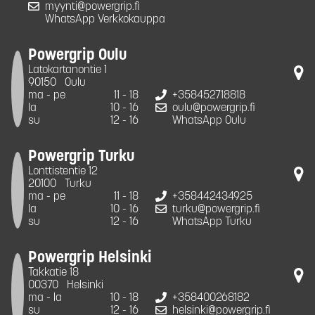
myynti@powergrip.fi
WhatsApp Verkkokauppa
Powergrip Oulu
Latokartanontie 1
90150
Oulu
ma - pe
11 - 18
+358452718818
la
10 - 16
oulu@powergrip.fi
su
12 - 16
WhatsApp Oulu
Powergrip Turku
Lonttistentie 12
20100
Turku
ma - pe
11 - 18
+358442434925
la
10 - 16
turku@powergrip.fi
su
12 - 16
WhatsApp Turku
Powergrip Helsinki
Takkatie 18
00370
Helsinki
ma - la
10 - 18
+358400268182
su
12 - 16
helsinki@powergrip.fi