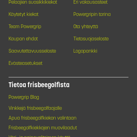
Pelaajien suosikkikiekot
Eri vakausasteet
Käytetyt kiekot
Powergripin tarina
Team Powergrip
Ota yhteyttä
Kaupan ehdot
Tietosuojaseloste
Saavutettavuusseloste
Logopankki
Evästeasetukset
Tietoa frisbeegolfista
Powergrip Blog
Vinkkejä frisbeegolfaajalle
Apua frisbeegolfkiekon valintaan
Frisbeegolfkiekkojen muovilaadut