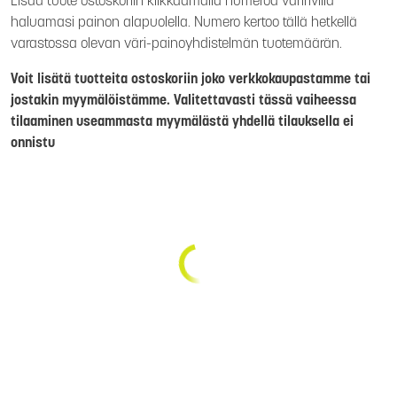
Lisää tuote ostoskoriin klikkaamalla numeroa väririvillä
haluamasi painon alapuolella. Numero kertoo tällä hetkellä
varastossa olevan väri-painoyhdistelmän tuotemäärän.
Voit lisätä tuotteita ostoskoriin joko verkkokaupastamme tai
jostakin myymälöistämme. Valitettavasti tässä vaiheessa
tilaaminen useammasta myymälästä yhdellä tilauksella ei
onnistu