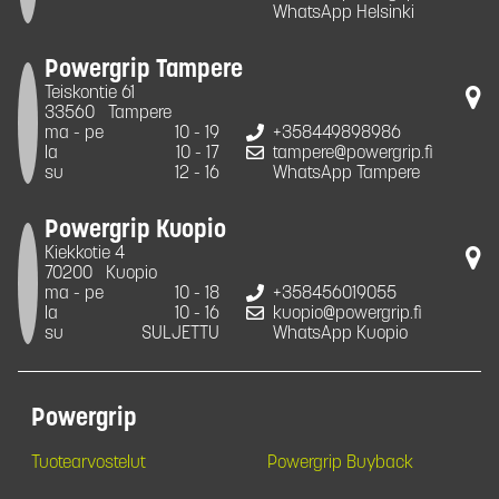
WhatsApp Helsinki
Powergrip Tampere
Teiskontie 61
33560
Tampere
ma - pe
10 - 19
+358449898986
la
10 - 17
tampere@powergrip.fi
su
12 - 16
WhatsApp Tampere
Powergrip Kuopio
Kiekkotie 4
70200
Kuopio
ma - pe
10 - 18
+358456019055
la
10 - 16
kuopio@powergrip.fi
su
SULJETTU
WhatsApp Kuopio
Powergrip
Tuotearvostelut
Powergrip Buyback