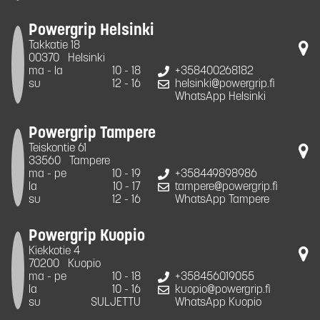
Powergrip Helsinki
Takkatie 18
00370
Helsinki
ma - la
10 - 18
+358400268182
su
12 - 16
helsinki@powergrip.fi
WhatsApp Helsinki
Powergrip Tampere
Teiskontie 61
33560
Tampere
ma - pe
10 - 19
+358449898986
la
10 - 17
tampere@powergrip.fi
su
12 - 16
WhatsApp Tampere
Powergrip Kuopio
Kiekkotie 4
70200
Kuopio
ma - pe
10 - 18
+358456019055
la
10 - 16
kuopio@powergrip.fi
su
SULJETTU
WhatsApp Kuopio