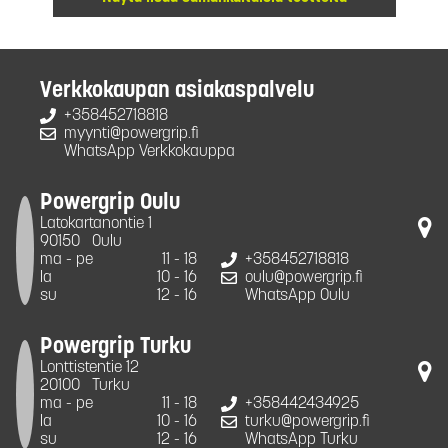
Verkkokaupan asiakaspalvelu
+358452718818
myynti@powergrip.fi
WhatsApp Verkkokauppa
Powergrip Oulu
Latokartanontie 1
90150
Oulu
ma - pe
11 - 18
+358452718818
la
10 - 16
oulu@powergrip.fi
su
12 - 16
WhatsApp Oulu
Powergrip Turku
Lonttistentie 12
20100
Turku
ma - pe
11 - 18
+358442434925
la
10 - 16
turku@powergrip.fi
su
12 - 16
WhatsApp Turku