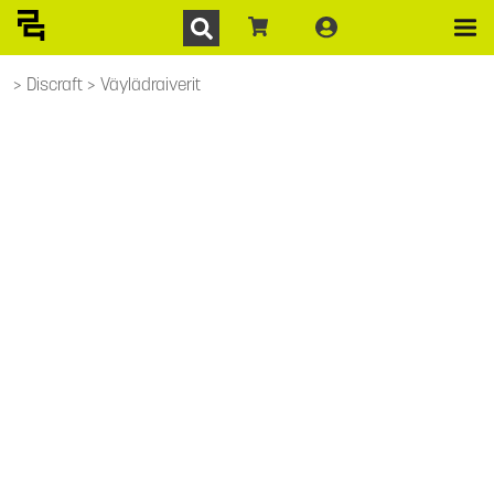
Discraft
Väylädraiverit