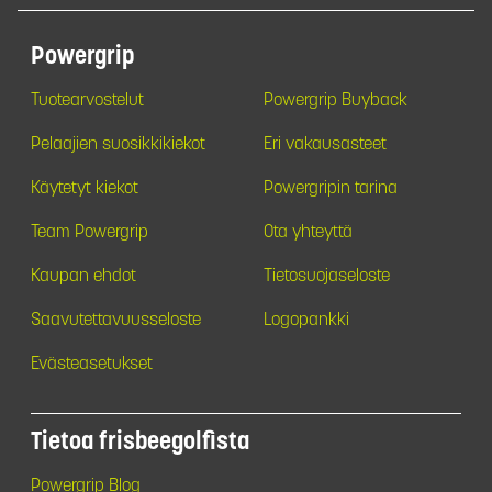
Powergrip
Tuotearvostelut
Powergrip Buyback
Pelaajien suosikkikiekot
Eri vakausasteet
Käytetyt kiekot
Powergripin tarina
Team Powergrip
Ota yhteyttä
Kaupan ehdot
Tietosuojaseloste
Saavutettavuusseloste
Logopankki
Evästeasetukset
Tietoa frisbeegolfista
Powergrip Blog