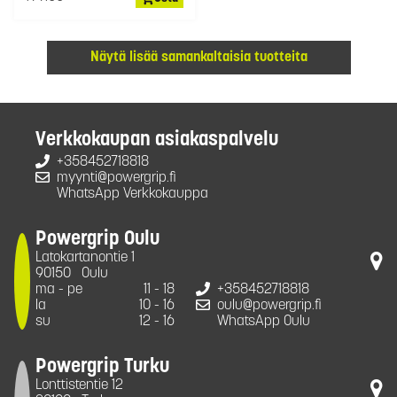
Näytä lisää samankaltaisia tuotteita
Verkkokaupan asiakaspalvelu
+358452718818
myynti@powergrip.fi
WhatsApp Verkkokauppa
Powergrip Oulu
Latokartanontie 1
90150
Oulu
ma - pe
11 - 18
+358452718818
la
10 - 16
oulu@powergrip.fi
su
12 - 16
WhatsApp Oulu
Powergrip Turku
Lonttistentie 12