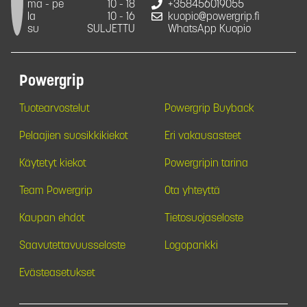
ma - pe
10 - 18
+358456019055
la
10 - 16
kuopio@powergrip.fi
su
SULJETTU
WhatsApp Kuopio
Powergrip
Tuotearvostelut
Powergrip Buyback
Pelaajien suosikkikiekot
Eri vakausasteet
Käytetyt kiekot
Powergripin tarina
Team Powergrip
Ota yhteyttä
Kaupan ehdot
Tietosuojaseloste
Saavutettavuusseloste
Logopankki
Evästeasetukset