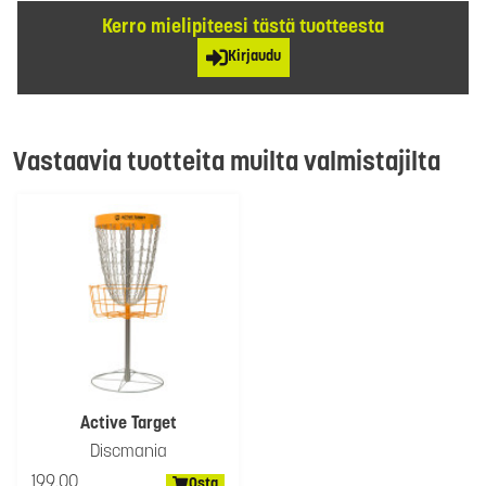
Kerro mielipiteesi tästä tuotteesta
Kirjaudu
Vastaavia tuotteita muilta valmistajilta
Active Target
Discmania
199.00
Osta