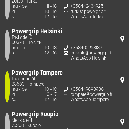
20100
Turku
ma - pe
11 - 18
+358442434925
la
10 - 16
turku@powergrip.fi
su
12 - 16
WhatsApp Turku
Powergrip Helsinki
Takkatie 18
00370
Helsinki
ma - la
10 - 18
+358400268182
su
12 - 16
helsinki@powergrip.fi
WhatsApp Helsinki
Powergrip Tampere
Teiskontie 61
33560
Tampere
ma - pe
10 - 19
+358449898986
la
10 - 17
tampere@powergrip.fi
su
12 - 16
WhatsApp Tampere
Powergrip Kuopio
Kiekkotie 4
70200
Kuopio