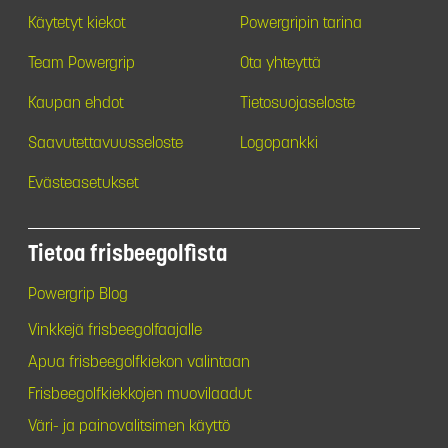
Käytetyt kiekot
Powergripin tarina
Team Powergrip
Ota yhteyttä
Kaupan ehdot
Tietosuojaseloste
Saavutettavuusseloste
Logopankki
Evästeasetukset
Tietoa frisbeegolfista
Powergrip Blog
Vinkkejä frisbeegolfaajalle
Apua frisbeegolfkiekon valintaan
Frisbeegolfkiekkojen muovilaadut
Väri- ja painovalitsimen käyttö