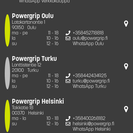
WhatsApp Verkkokauppa
Powergrip Oulu
Latokartanontie 1
90150
Oulu
ma - pe
11 - 18
+358452718818
la
10 - 16
oulu@powergrip.fi
su
12 - 16
WhatsApp Oulu
Powergrip Turku
Lonttistentie 12
20100
Turku
ma - pe
11 - 18
+358442434925
la
10 - 16
turku@powergrip.fi
su
12 - 16
WhatsApp Turku
Powergrip Helsinki
Takkatie 18
00370
Helsinki
ma - la
10 - 18
+358400268182
su
12 - 16
helsinki@powergrip.fi
WhatsApp Helsinki