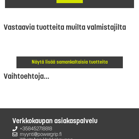
Vastaavia tuotteita muilta valmistajilta
Näytä lisää samankaltaisia tuotteita
Vaihtoehtoja...
Verkkokaupan asiakaspalvelu
+358452718818
myynti@powergrip.fi