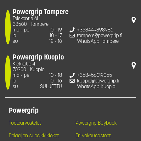
Powergrip Tampere
Teiskontie 61
33560
Tampere
ma - pe
10 - 19
+358449898986
la
10 - 17
tampere@powergrip.fi
su
12 - 16
WhatsApp Tampere
Powergrip Kuopio
Kiekkotie 4
70200
Kuopio
ma - pe
10 - 18
+358456019055
la
10 - 16
kuopio@powergrip.fi
su
SULJETTU
WhatsApp Kuopio
Powergrip
Tuotearvostelut
Powergrip Buyback
Pelaajien suosikkikiekot
Eri vakausasteet