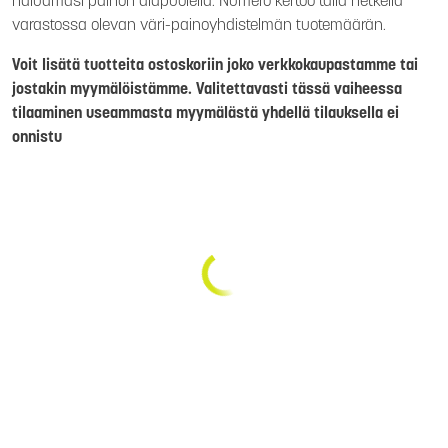
haluamasi painon alapuolella. Numero kertoo tällä hetkellä
varastossa olevan väri-painoyhdistelmän tuotemäärän.
Voit lisätä tuotteita ostoskoriin joko verkkokaupastamme tai
jostakin myymälöistämme. Valitettavasti tässä vaiheessa
tilaaminen useammasta myymälästä yhdellä tilauksella ei
onnistu