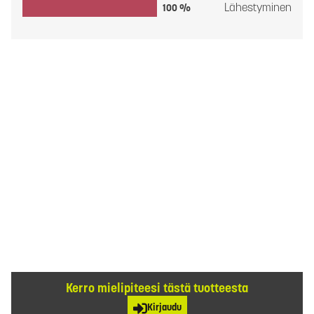
Lähestyminen
100 %
Kerro mielipiteesi tästä tuotteesta
Kirjaudu