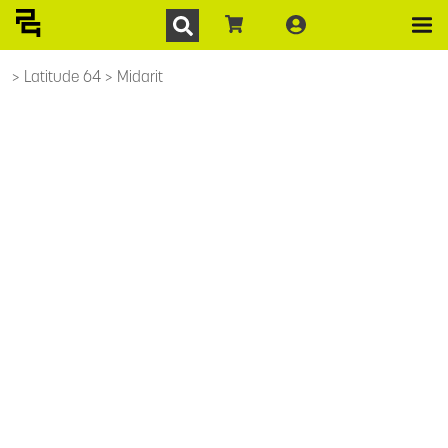
Latitude 64
Midarit