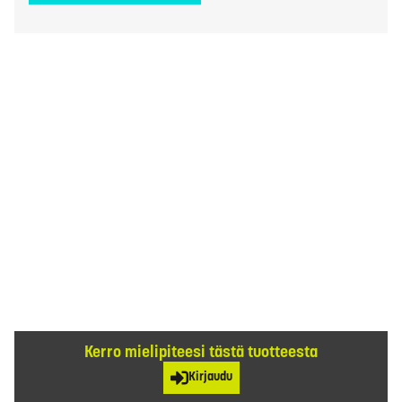
Kerro mielipiteesi tästä tuotteesta
Kirjaudu