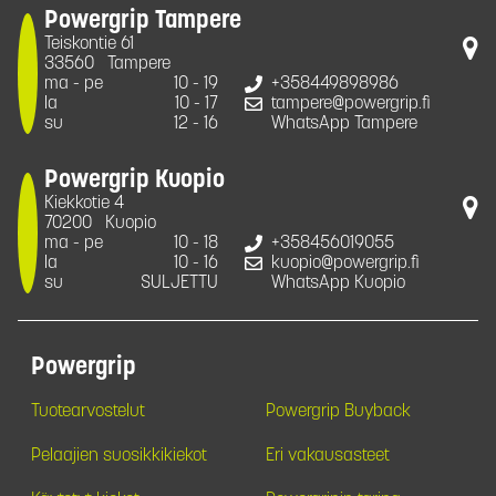
Powergrip Tampere
Teiskontie 61
33560
Tampere
ma - pe
10 - 19
+358449898986
la
10 - 17
tampere@powergrip.fi
su
12 - 16
WhatsApp Tampere
Powergrip Kuopio
Kiekkotie 4
70200
Kuopio
ma - pe
10 - 18
+358456019055
la
10 - 16
kuopio@powergrip.fi
su
SULJETTU
WhatsApp Kuopio
Powergrip
Tuotearvostelut
Powergrip Buyback
Pelaajien suosikkikiekot
Eri vakausasteet