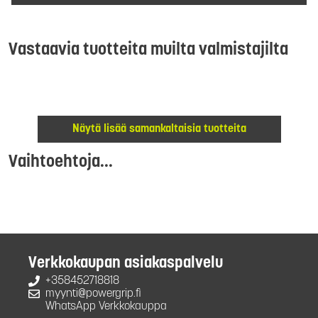
Vastaavia tuotteita muilta valmistajilta
Näytä lisää samankaltaisia tuotteita
Vaihtoehtoja...
Verkkokaupan asiakaspalvelu
+358452718818
myynti@powergrip.fi
WhatsApp Verkkokauppa