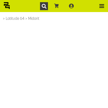
Latitude 64
Midarit