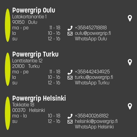
Powergrip Oulu
Latokartanontie 1
90150
Oulu
ma - pe
11 - 18
+358452718818
la
10 - 16
oulu@powergrip.fi
su
12 - 16
WhatsApp Oulu
Powergrip Turku
Lonttistentie 12
20100
Turku
ma - pe
11 - 18
+358442434925
la
10 - 16
turku@powergrip.fi
su
12 - 16
WhatsApp Turku
Powergrip Helsinki
Takkatie 18
00370
Helsinki
ma - la
10 - 18
+358400268182
su
12 - 16
helsinki@powergrip.fi
WhatsApp Helsinki