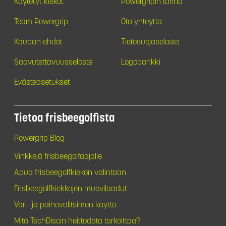
Käytetyt kiekot
Powergripin tarina
Team Powergrip
Ota yhteyttä
Kaupan ehdot
Tietosuojaseloste
Saavutettavuusseloste
Logopankki
Evästeasetukset
Tietoa frisbeegolfista
Powergrip Blog
Vinkkejä frisbeegolfaajalle
Apua frisbeegolfkiekon valintaan
Frisbeegolfkiekkojen muovilaadut
Väri- ja painovalitsimen käyttö
Mitä TechDiscin heittodata tarkoittaa?