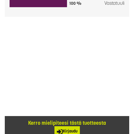
Vastatuuli
100 %
Kerro mielipiteesi tästä tuotteesta
Kirjaudu