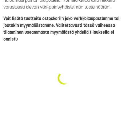
haluamasi painon alapuolella. Numero kertoo tällä hetkellä
varastossa olevan väri-painoyhdistelmän tuotemäärän.
Voit lisätä tuotteita ostoskoriin joko verkkokaupastamme tai
jostakin myymälöistämme. Valitettavasti tässä vaiheessa
tilaaminen useammasta myymälästä yhdellä tilauksella ei
onnistu