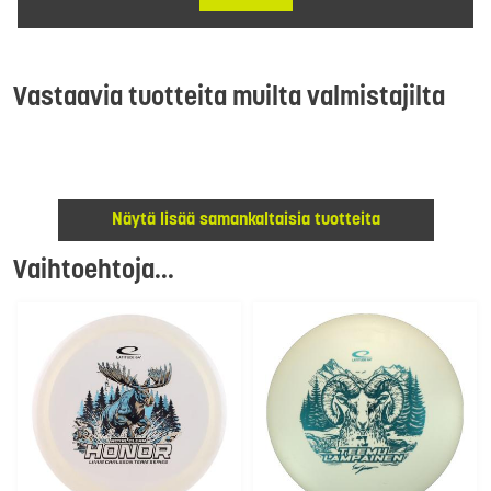
Vastaavia tuotteita muilta valmistajilta
Näytä lisää samankaltaisia tuotteita
Vaihtoehtoja...