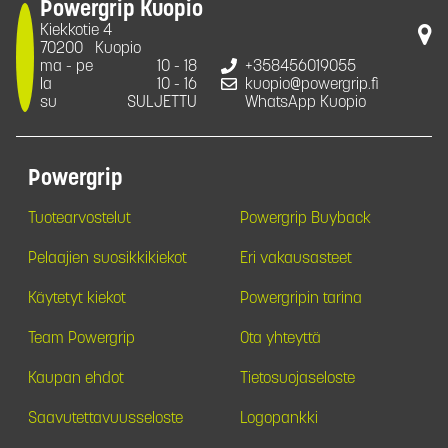
Powergrip Kuopio
Kiekkotie 4
70200
Kuopio
ma - pe
10 - 18
+358456019055
la
10 - 16
kuopio@powergrip.fi
su
SULJETTU
WhatsApp Kuopio
Powergrip
Tuotearvostelut
Powergrip Buyback
Pelaajien suosikkikiekot
Eri vakausasteet
Käytetyt kiekot
Powergripin tarina
Team Powergrip
Ota yhteyttä
Kaupan ehdot
Tietosuojaseloste
Saavutettavuusseloste
Logopankki