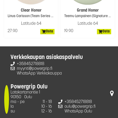
Clear Honor
Grand Honor
Linus Carlsson (Team Series 2026)
Teemu Lampainen (Signature Series 2025)
Latitude 64
Latitude 64
27.90
19.90
Osta
Osta
Verkkokaupan asiakaspalvelu
+358452718818
myynti@powergrip.fi
WhatsApp Verkkokauppa
Powergrip Oulu
Latokartanontie 1
90150
Oulu
ma - pe
11 - 18
+358452718818
la
10 - 16
oulu@powergrip.fi
su
12 - 16
WhatsApp Oulu