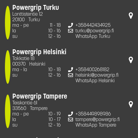
Powergrip Turku
Lonttistentie 12
20100
Turku
ma - pe
11 - 18
+358442434925
la
10 - 16
turku@powergrip.fi
su
12 - 16
WhatsApp Turku
Powergrip Helsinki
Takkatie 18
00370
Helsinki
ma - la
10 - 18
+358400268182
su
12 - 16
helsinki@powergrip.fi
WhatsApp Helsinki
Powergrip Tampere
Teiskontie 61
33560
Tampere
ma - pe
10 - 19
+358449898986
la
10 - 17
tampere@powergrip.fi
su
12 - 16
WhatsApp Tampere