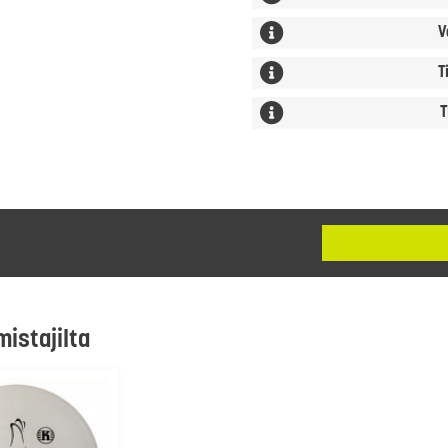
V
T
T
mistajilta