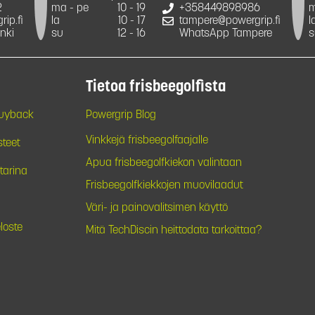
2
ma - pe
10 - 19
+358449898986
m
ip.fi
la
10 - 17
tampere@powergrip.fi
l
nki
su
12 - 16
WhatsApp Tampere
s
Tietoa frisbeegolfista
Buyback
Powergrip Blog
Vinkkejä frisbeegolfaajalle
steet
Apua frisbeegolfkiekon valintaan
tarina
Frisbeegolfkiekkojen muovilaadut
Väri- ja painovalitsimen käyttö
loste
Mitä TechDiscin heittodata tarkoittaa?