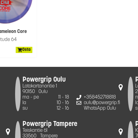
ameleon Core
itude 64
Osta
Powergrip Oulu
Latokartanontie 1
L
90150
Oulu
2
ma - pe
11 - 18
+358452718818
m
la
10 - 16
oulu@powergrip.fi
l
su
12 - 16
WhatsApp Oulu
s
Powergrip Tampere
Teiskontie 61
K
33560
Tampere
7