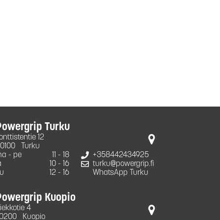
Powergrip Turku
onttistentie 12
0100
Turku
a - pe
11 - 18
+358442434925
a
10 - 16
turku@powergrip.fi
u
12 - 16
WhatsApp Turku
Powergrip Kuopio
iekkotie 4
0200
Kuopio