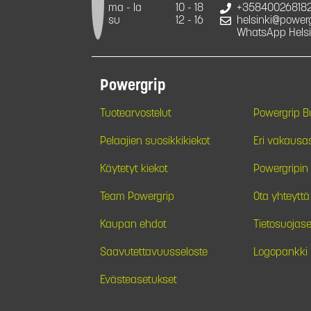
ma - la
10 - 18
+35840026818
su
12 - 16
helsinki@powergr
WhatsApp Helsi
Powergrip
Tuotearvostelut
Powergrip 
Pelaajien suosikkikiekot
Eri vakausa
Käytetyt kiekot
Powergripin 
Team Powergrip
Ota yhteyttä
Kaupan ehdot
Tietosuojase
Saavutettavuusseloste
Logopankki
Evästeasetukset