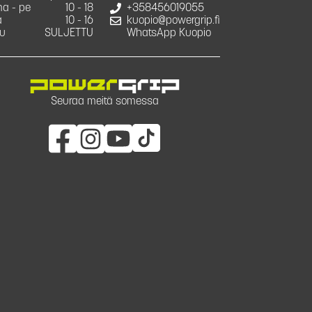
a - pe
10 - 18
+358456019055
a
10 - 16
kuopio@powergrip.fi
u
SULJETTU
WhatsApp Kuopio
Seuraa meitä somessa