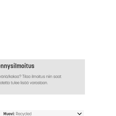
ennysilmoitus
äriä/kokoa? Tilaa ilmoitus niin saat
otetta tulee lisää varastoon.
Muovi:
Recycled