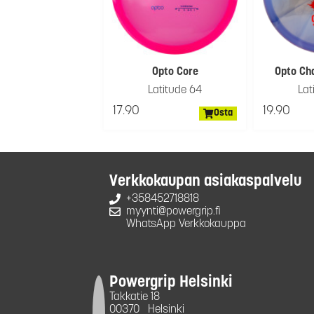
Opto Core
Opto Ch
Latitude 64
Lat
17.90
19.90
Osta
Verkkokaupan asiakaspalvelu
+358452718818
myynti@powergrip.fi
WhatsApp Verkkokauppa
Powergrip Helsinki
Takkatie 18
00370
Helsinki