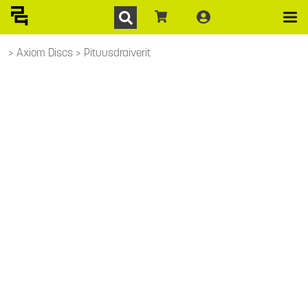
Axiom Discs
Pituusdraiverit