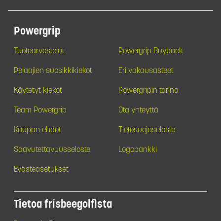
Powergrip
Tuotearvostelut
Powergrip Buyback
Pelaajien suosikkikiekot
Eri vakausasteet
Käytetyt kiekot
Powergripin tarina
Team Powergrip
Ota yhteyttä
Kaupan ehdot
Tietosuojaseloste
Saavutettavuusseloste
Logopankki
Evästeasetukset
Tietoa frisbeegolfista