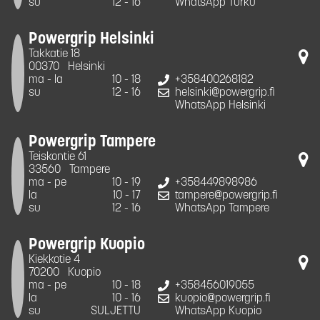
su
12 - 16
WhatsApp Turku
Powergrip Helsinki
Takkatie 18
00370
Helsinki
ma - la
10 - 18
+358400268182
su
12 - 16
helsinki@powergrip.fi
WhatsApp Helsinki
Powergrip Tampere
Teiskontie 61
33560
Tampere
ma - pe
10 - 19
+358449898986
la
10 - 17
tampere@powergrip.fi
su
12 - 16
WhatsApp Tampere
Powergrip Kuopio
Kiekkotie 4
70200
Kuopio
ma - pe
10 - 18
+358456019055
la
10 - 16
kuopio@powergrip.fi
su
SULJETTU
WhatsApp Kuopio