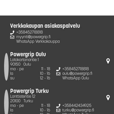
Verkkokaupan asiakaspalvelu
+358452718818
myynti@powergrip.fi
WhatsApp Verkkokauppa
Powergrip Oulu
Latokartanontie 1
90150
Oulu
ma - pe
11 - 18
+358452718818
la
10 - 16
oulu@powergrip.fi
su
12 - 16
WhatsApp Oulu
Powergrip Turku
Lonttistentie 12
20100
Turku
ma - pe
11 - 18
+358442434925
la
10 - 16
turku@powergrip.fi