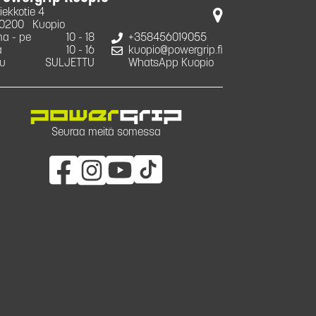
iekkotie 4
0200
Kuopio
a - pe
10 - 18
+358456019055
a
10 - 16
kuopio@powergrip.fi
u
SULJETTU
WhatsApp Kuopio
Seuraa meitä somessa