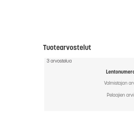
Tuotearvostelut
3 arvostelua
Lentonumer
Valmistajan ar
Pelaajien arv