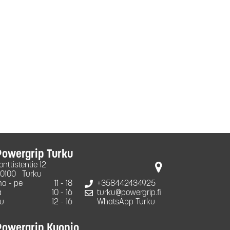
Powergrip Turku
onttistentie 12
0100
Turku
a - pe
11 - 18
+358442434925
a
10 - 16
turku@powergrip.fi
u
12 - 16
WhatsApp Turku
Powergrip Kuopio