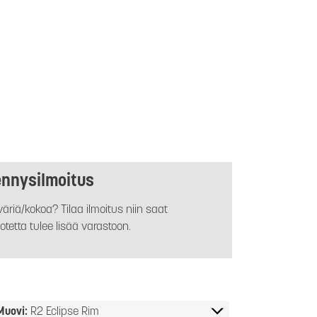
ennysilmoitus
äriä/kokoa? Tilaa ilmoitus niin saat
otetta tulee lisää varastoon.
Muovi:
R2 Eclipse Rim