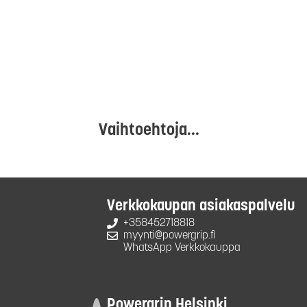
Vaihtoehtoja...
Verkkokaupan asiakaspalvelu
+358452718818
myynti@powergrip.fi
WhatsApp Verkkokauppa
Powergrip Helsinki