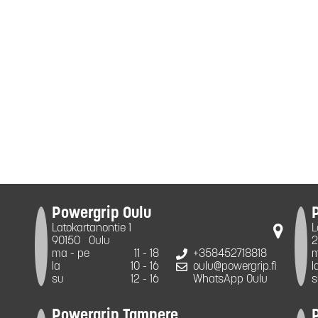
Powergrip Oulu
Latokartanontie 1
L
90150
Oulu
2
ma - pe
11 - 18
+358452718818
m
la
10 - 16
oulu@powergrip.fi
l
su
12 - 16
WhatsApp Oulu
s
Powergrip Tampere