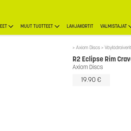
EET
MUUT TUOTTEET
LAHJAKORTIT
VALMISTAJAT
TARJOUKSET
Axiom Discs
Väylädraiveri
R2 Eclipse Rim Crav
Axiom Discs
19.90 €