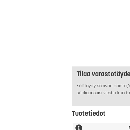
Tilaa varastotäyd
Eikö löydy sopivaa painoa/v
a
sähköpostiisi viestin kun tu
Tuotetiedot