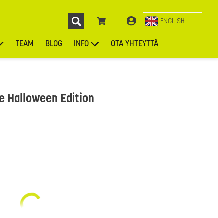
ENGLISH
TEAM
BLOG
INFO
OTA YHTEYTTÄ
ENGL
KIEKOT
LAUKUT
ASUSTEET
MUUT TUOTTEET
t
e Halloween Edition