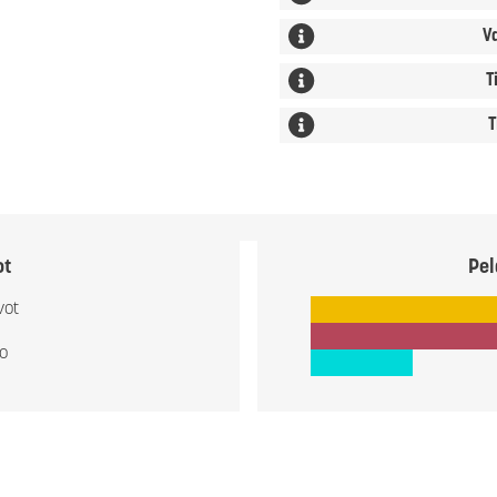
V
T
T
ot
Pel
vot
io