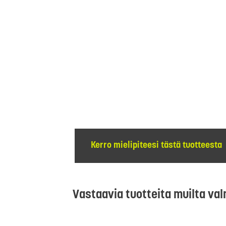
Kerro mielipiteesi tästä tuotteesta
Vastaavia tuotteita muilta val