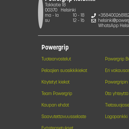
Takkatie 18
00370
Helsinki
ma - la
10 - 18
+35840026818
su
12 - 16
helsinki@powergr
WhatsApp Helsi
Powergrip
Tuotearvostelut
Powergrip 
Pelaajien suosikkikiekot
Eri vakausa
Käytetyt kiekot
Powergripin 
Team Powergrip
Ota yhteyttä
Kaupan ehdot
Tietosuojase
Saavutettavuusseloste
Logopankki
Evästeasetukset