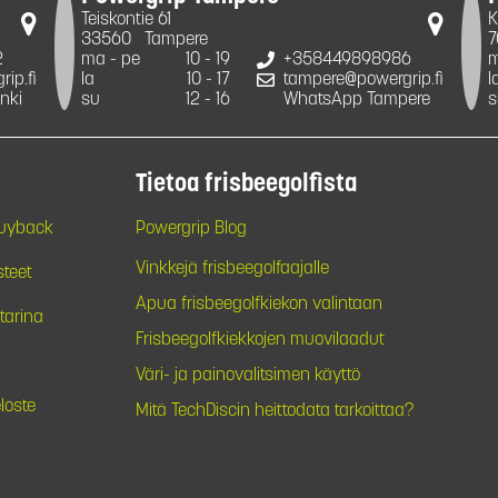
Teiskontie 61
K
33560
Tampere
7
2
ma - pe
10 - 19
+358449898986
m
ip.fi
la
10 - 17
tampere@powergrip.fi
l
nki
su
12 - 16
WhatsApp Tampere
s
Tietoa frisbeegolfista
Buyback
Powergrip Blog
Vinkkejä frisbeegolfaajalle
steet
Apua frisbeegolfkiekon valintaan
tarina
Frisbeegolfkiekkojen muovilaadut
Väri- ja painovalitsimen käyttö
loste
Mitä TechDiscin heittodata tarkoittaa?