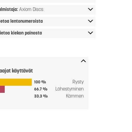
almistaja:
Axiom Discs
ietoa lentonumeroista
ietoa kiekon painosta
aajat käyttävät
Rysty
100 %
Lähestyminen
66.7 %
Kämmen
33.3 %