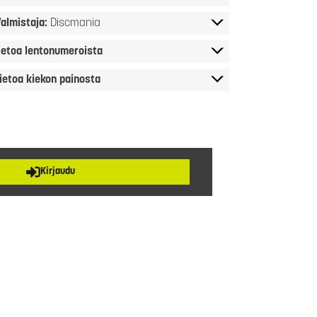
almistaja:
Discmania
ietoa lentonumeroista
ietoa kiekon painosta
Kirjaudu