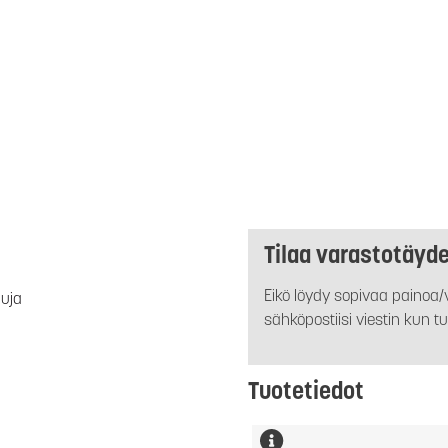
Tilaa varastotäyd
Eikö löydy sopivaa painoa/v
luja
sähköpostiisi viestin kun tu
Tuotetiedot