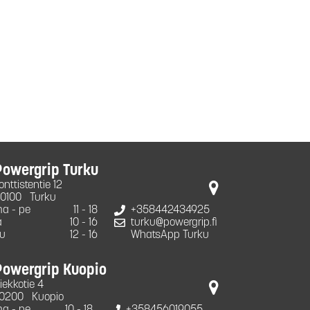
Powergrip Turku
onttistentie 12
0100
Turku
a - pe
11 - 18
+358442434925
a
10 - 16
turku@powergrip.fi
u
12 - 16
WhatsApp Turku
Powergrip Kuopio
iekkotie 4
0200
Kuopio