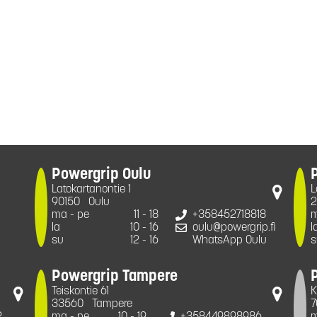
Powergrip Oulu
Latokartanontie 1
L
90150
Oulu
2
ma - pe
11 - 18
+358452718818
m
la
10 - 16
oulu@powergrip.fi
l
su
12 - 16
WhatsApp Oulu
s
Powergrip Tampere
Teiskontie 61
K
33560
Tampere
7