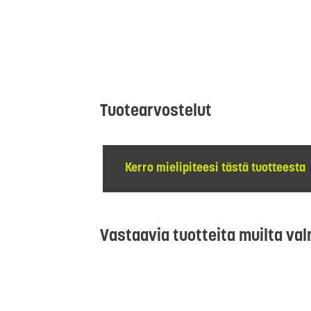
Tuotearvostelut
Kerro mielipiteesi tästä tuotteesta
Vastaavia tuotteita muilta val