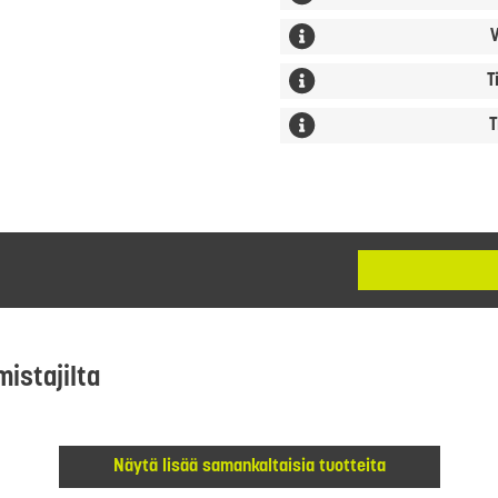
V
T
T
mistajilta
Näytä lisää samankaltaisia tuotteita