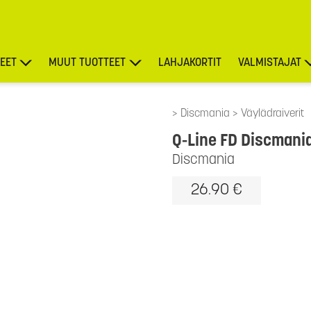
EET
MUUT TUOTTEET
LAHJAKORTIT
VALMISTAJAT
TARJOUKSET
Discmania
Väylädraiverit
Q-Line FD Discmania
Discmania
26.90 €