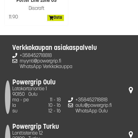
Putter Line Zone OS
Discraft
11.90
Osta
Verkkokaupan asiakaspalvelu
+358452718818
myynti@powergrip.fi
WhatsApp Verkkokauppa
Powergrip Oulu
Latokartanontie 1
90150
Oulu
ma - pe
11 - 18
+358452718818
la
10 - 16
oulu@powergrip.fi
su
12 - 16
WhatsApp Oulu
Powergrip Turku
Lonttistentie 12