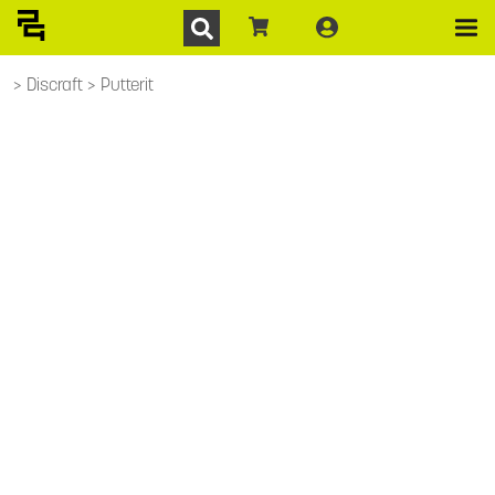
Discraft
Putterit