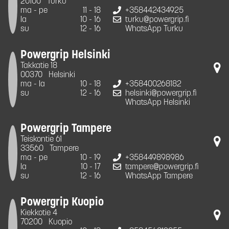
20100
Turku
ma - pe
11 - 18
+358442434925
la
10 - 16
turku@powergrip.fi
su
12 - 16
WhatsApp Turku
Powergrip Helsinki
Takkatie 18
00370
Helsinki
ma - la
10 - 18
+358400268182
su
12 - 16
helsinki@powergrip.fi
WhatsApp Helsinki
Powergrip Tampere
Teiskontie 61
33560
Tampere
ma - pe
10 - 19
+358449898986
la
10 - 17
tampere@powergrip.fi
su
12 - 16
WhatsApp Tampere
Powergrip Kuopio
Kiekkotie 4
70200
Kuopio