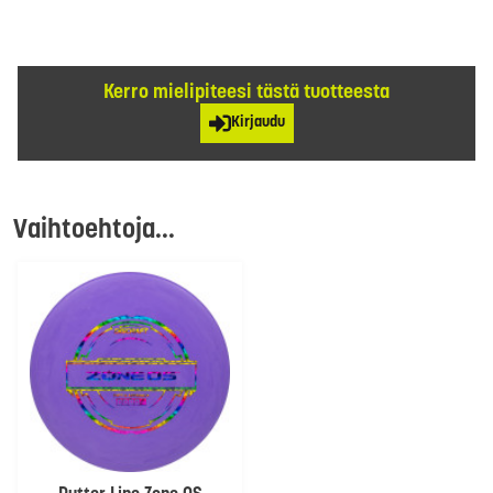
Kerro mielipiteesi tästä tuotteesta
Kirjaudu
Vaihtoehtoja...