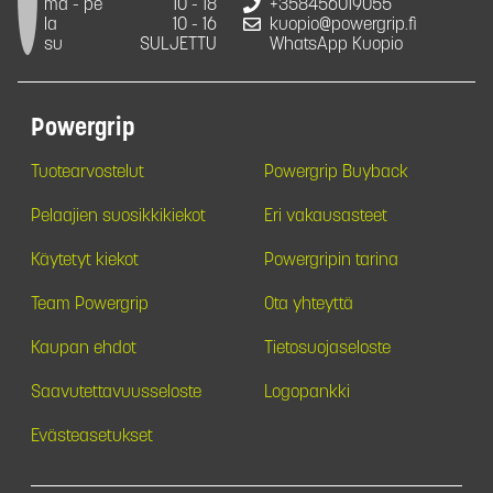
ma - pe
10 - 18
+358456019055
la
10 - 16
kuopio@powergrip.fi
su
SULJETTU
WhatsApp Kuopio
Powergrip
Tuotearvostelut
Powergrip Buyback
Pelaajien suosikkikiekot
Eri vakausasteet
Käytetyt kiekot
Powergripin tarina
Team Powergrip
Ota yhteyttä
Kaupan ehdot
Tietosuojaseloste
Saavutettavuusseloste
Logopankki
Evästeasetukset