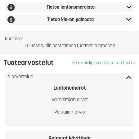
Tietoa lentonumeroista
Tietoa kiekon painosta
Kun tilaat
kuluessa, niin postitamme tuotteet huomenna
Tuotearvostelut
Kerro mielipiteesi tästä tuotteesta
6 arvostelua
Lentonumerot
Valmistajan arvot
Pelaajien arvio
Pelaajat käyttävät