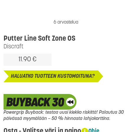
6 arvostelua
Putter Line Soft Zone OS
Discraft
11.90 €
HALUATKO TUOTTEEN KUSTOMOITUNA?
Powergrip Buyback: testaa uusi kiekko riskittä! Palautus 30
päivässä myymälään – 50 % hinnasta lahjakorttina.
Osta - Valitse väri ja paino
Ohje