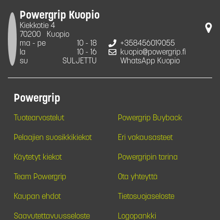
Powergrip Kuopio
Kiekkotie 4
70200
Kuopio
ma - pe
10 - 18
+358456019055
la
10 - 16
kuopio@powergrip.fi
su
SULJETTU
WhatsApp Kuopio
Powergrip
Tuotearvostelut
Powergrip Buyback
Pelaajien suosikkikiekot
Eri vakausasteet
Käytetyt kiekot
Powergripin tarina
Team Powergrip
Ota yhteyttä
Kaupan ehdot
Tietosuojaseloste
Saavutettavuusseloste
Logopankki