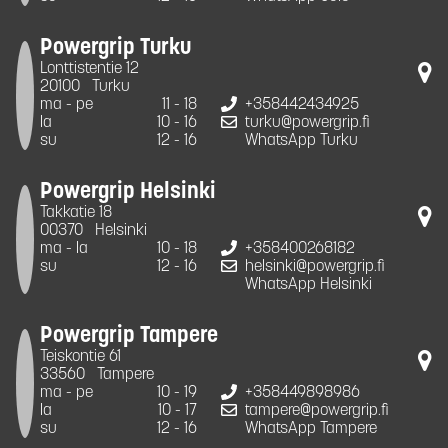
Powergrip Turku
Lonttistentie 12
20100
Turku
ma - pe
11 - 18
+358442434925
la
10 - 16
turku@powergrip.fi
su
12 - 16
WhatsApp Turku
Powergrip Helsinki
Takkatie 18
00370
Helsinki
ma - la
10 - 18
+358400268182
su
12 - 16
helsinki@powergrip.fi
WhatsApp Helsinki
Powergrip Tampere
Teiskontie 61
33560
Tampere
ma - pe
10 - 19
+358449898986
la
10 - 17
tampere@powergrip.fi
su
12 - 16
WhatsApp Tampere