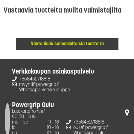
Vastaavia tuotteita muilta valmistajilta
Näytä lisää samankaltaisia tuotteita
Verkkokaupan asiakaspalvelu
+358452718818
myynti@powergrip.fi
WhatsApp Verkkokauppa
Powergrip Oulu
Latokartanontie 1
90150
Oulu
ma - pe
11 - 18
+358452718818
la
10 - 16
oulu@powergrip.fi
su
12 - 16
WhatsApp Oulu