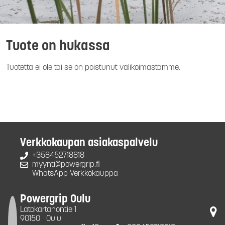
Tuote on hukassa
Tuotetta ei ole tai se on poistunut valikoimastamme.
Verkkokaupan asiakaspalvelu
+358452718818
myynti@powergrip.fi
WhatsApp Verkkokauppa
Powergrip Oulu
Latokartanontie 1
90150
Oulu