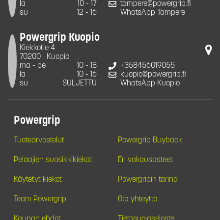
la
10 - 17
tampere@powergrip.fi
su
12 - 16
WhatsApp Tampere
Powergrip Kuopio
Kiekkotie 4
70200
Kuopio
ma - pe
10 - 18
+358456019055
la
10 - 16
kuopio@powergrip.fi
su
SULJETTU
WhatsApp Kuopio
Powergrip
Tuotearvostelut
Powergrip Buyback
Pelaajien suosikkikiekot
Eri vakausasteet
Käytetyt kiekot
Powergripin tarina
Team Powergrip
Ota yhteyttä
Kaupan ehdot
Tietosuojaseloste