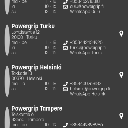
ma - pe
11 - 18
+358452718818
la
10 - 16
oulu@powergrip.fi
su
12 - 16
WhatsApp Oulu
Powergrip Turku
Lonttistentie 12
20100
Turku
ma - pe
11 - 18
+358442434925
la
10 - 16
turku@powergrip.fi
su
12 - 16
WhatsApp Turku
Powergrip Helsinki
Takkatie 18
00370
Helsinki
ma - la
10 - 18
+358400268182
su
12 - 16
helsinki@powergrip.fi
WhatsApp Helsinki
Powergrip Tampere
Teiskontie 61
33560
Tampere
ma - pe
10 - 19
+358449898986