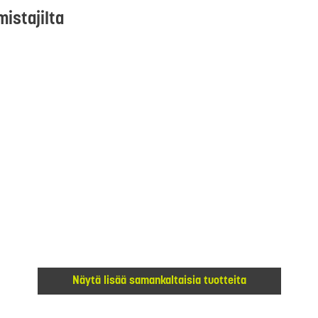
mistajilta
Näytä lisää samankaltaisia tuotteita