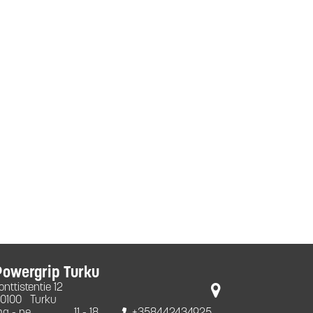
Powergrip Turku
onttistentie 12
0100
Turku