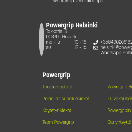
WhatsApp Verkkokauppa
Powergrip Helsinki
Takkatie 18
00370
Helsinki
ma - la
10 - 18
+35840026818
su
12 - 16
helsinki@powergr
WhatsApp Helsi
Powergrip
Tuotearvostelut
Powergrip 
Pelaajien suosikkikiekot
Eri vakausa
Käytetyt kiekot
Powergripin 
Team Powergrip
Ota yhteyttä