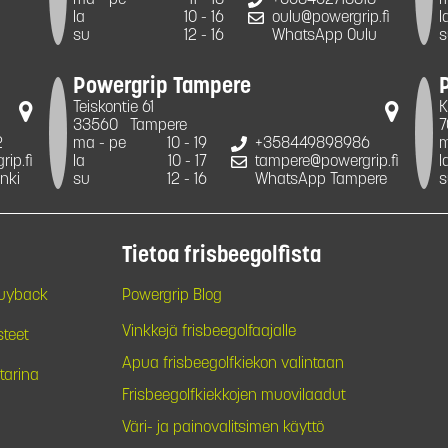
ma - pe
11 - 18
+358452718818
m
la
10 - 16
oulu@powergrip.fi
l
su
12 - 16
WhatsApp Oulu
s
Powergrip Tampere
Teiskontie 61
K
33560
Tampere
7
2
ma - pe
10 - 19
+358449898986
m
ip.fi
la
10 - 17
tampere@powergrip.fi
l
nki
su
12 - 16
WhatsApp Tampere
s
Tietoa frisbeegolfista
Buyback
Powergrip Blog
Vinkkejä frisbeegolfaajalle
steet
Apua frisbeegolfkiekon valintaan
tarina
Frisbeegolfkiekkojen muovilaadut
Väri- ja painovalitsimen käyttö