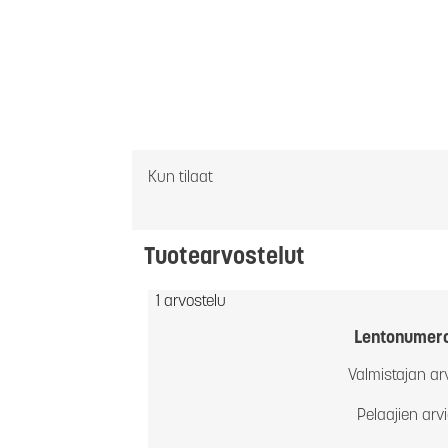
Kun tilaat
Tuotearvostelut
1 arvostelu
Lentonumer
Valmistajan ar
Pelaajien arv