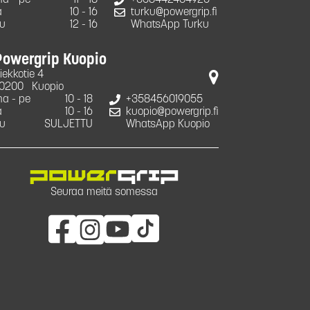
a - pe
11 - 18
+358442434925
a
10 - 16
turku@powergrip.fi
u
12 - 16
WhatsApp Turku
Powergrip Kuopio
iekkotie 4
0200
Kuopio
a - pe
10 - 18
+358456019055
a
10 - 16
kuopio@powergrip.fi
u
SULJETTU
WhatsApp Kuopio
Seuraa meitä somessa