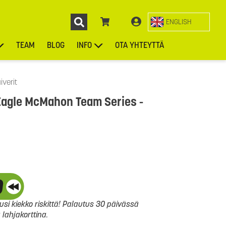
ENGLISH
TEAM
BLOG
INFO
OTA YHTEYTTÄ
ENGL
KIEKOT
LAUKUT
ASUSTEET
MUUT TUOTTEET
iverit
agle McMahon Team Series -
si kiekko riskittä! Palautus 30 päivässä
ahjakorttina.