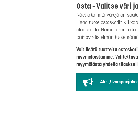
Osta - Valitse väri j
Näet alta mitä värejä on saat
Lisää tuote ostoskoriin klikk
alapuolella. Numero kertoo täl
painoyhdistelmän tuotemäär
Voit lisätä tuotteita ostosko
myymälöistämme. Valitettava
myymälästä yhdellä tilauksell
Ale- / kampanjakoo