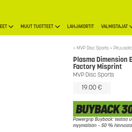
EET
MUUT TUOTTEET
LAHJAKORTIT
VALMISTAJAT
TARJOUKSET
MVP Disc Sports
Pituusdra
Plasma Dimension E
Factory Misprint
MVP Disc Sports
19.00 €
Powergrip Buyback: testaa uu
myymälään – 50 % hinnasta l