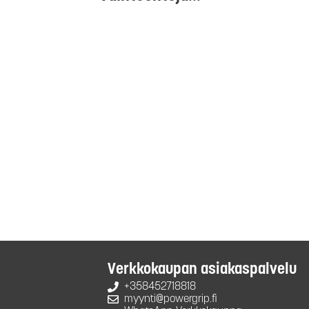
Verkkokaupan asiakaspalvelu
+358452718818
myynti@powergrip.fi