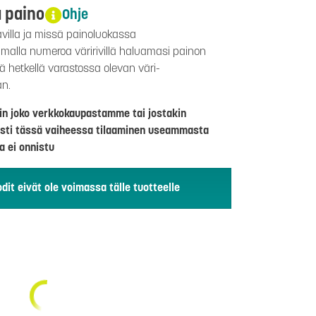
a paino
Ohje
avilla ja missä painoluokassa
aamalla numeroa väririvillä haluamasi painon
lä hetkellä varastossa olevan väri-
än.
riin joko verkkokaupastamme tai jostakin
sti tässä vaiheessa tilaaminen useammasta
a ei onnistu
dit eivät ole voimassa tälle tuotteelle