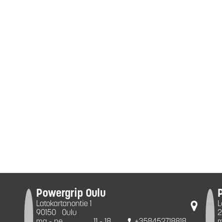
Powergrip Oulu
Latokartanontie 1
L
90150
Oulu
2