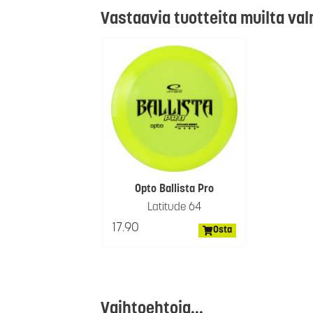
Vastaavia tuotteita muilta val
Opto Ballista Pro
Latitude 64
17.90
Osta
Vaihtoehtoja...