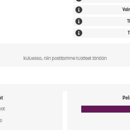
Val
T
T
kuluessa, niin postitamme tuotteet tänään
ot
Pel
vot
io