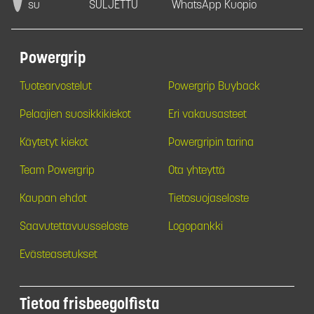
su
SULJETTU
WhatsApp Kuopio
Powergrip
Tuotearvostelut
Powergrip Buyback
Pelaajien suosikkikiekot
Eri vakausasteet
Käytetyt kiekot
Powergripin tarina
Team Powergrip
Ota yhteyttä
Kaupan ehdot
Tietosuojaseloste
Saavutettavuusseloste
Logopankki
Evästeasetukset
Tietoa frisbeegolfista