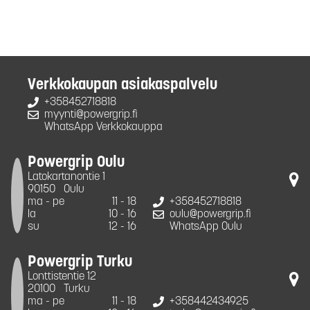
Verkkokaupan asiakaspalvelu
+358452718818
myynti@powergrip.fi
WhatsApp Verkkokauppa
Powergrip Oulu
Latokartanontie 1
90150
Oulu
ma - pe
11 - 18
+358452718818
la
10 - 16
oulu@powergrip.fi
su
12 - 16
WhatsApp Oulu
Powergrip Turku
Lonttistentie 12
20100
Turku
ma - pe
11 - 18
+358442434925