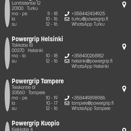
Lonttistentie 12
20100
Turku
ma - pe
11 - 18
+358442434925
la
10 - 16
turku@powergrip.fi
su
12 - 16
WhatsApp Turku
Powergrip Helsinki
Takkatie 18
00370
Helsinki
ma - la
10 - 18
+358400268182
su
12 - 16
helsinki@powergrip.fi
WhatsApp Helsinki
Powergrip Tampere
Teiskontie 61
33560
Tampere
ma - pe
10 - 19
+358449898986
la
10 - 17
tampere@powergrip.fi
su
12 - 16
WhatsApp Tampere
Powergrip Kuopio
Kiekkotie 4