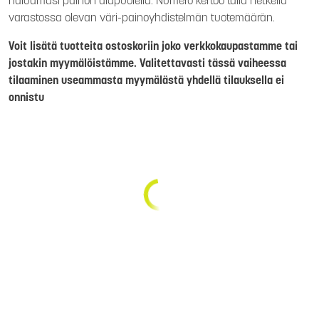
haluamasi painon alapuolella. Numero kertoo tällä hetkellä
varastossa olevan väri-painoyhdistelmän tuotemäärän.
Voit lisätä tuotteita ostoskoriin joko verkkokaupastamme tai
jostakin myymälöistämme. Valitettavasti tässä vaiheessa
tilaaminen useammasta myymälästä yhdellä tilauksella ei
onnistu