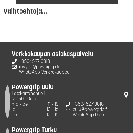
Vaihtoehtoja...
Verkkokaupan asiakaspalvelu
+358452718818
myynti@powergrip.fi
WhatsApp Verkkokauppa
Powergrip Oulu
Latokartanontie 1
90150
Oulu
ma - pe
11 - 18
+358452718818
la
10 - 16
oulu@powergrip.fi
su
12 - 16
WhatsApp Oulu
Powergrip Turku