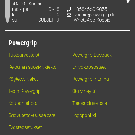
70200
Kuopio
ma - pe
10 - 18
+358456019055
la
10 - 16
kuopio@powergrip.fi
su
SULJETTU
WhatsApp Kuopio
Powergrip
Tuotearvostelut
Powergrip Buyback
Pelaajien suosikkikiekot
Eri vakausasteet
Käytetyt kiekot
Powergripin tarina
Team Powergrip
Ota yhteyttä
Kaupan ehdot
Tietosuojaseloste
Saavutettavuusseloste
Logopankki
Evästeasetukset