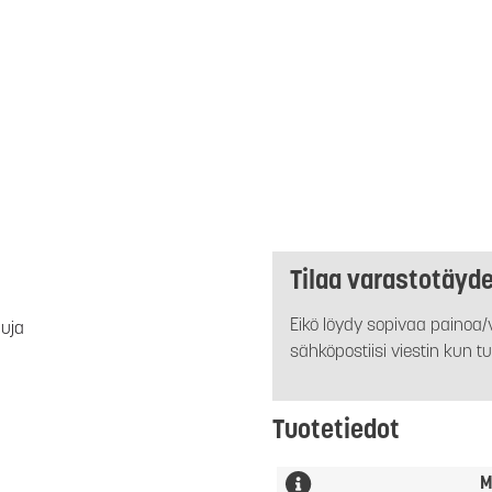
Tilaa varastotäyd
Eikö löydy sopivaa painoa/v
luja
sähköpostiisi viestin kun tu
Tuotetiedot
M