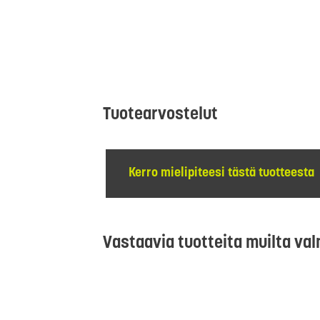
Tuotearvostelut
Kerro mielipiteesi tästä tuotteesta
Vastaavia tuotteita muilta val