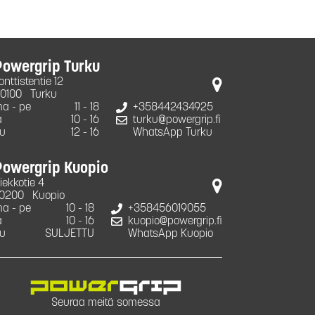
Powergrip Turku
onttistentie 12
0100
Turku
a - pe
11 - 18
+358442434925
a
10 - 16
turku@powergrip.fi
u
12 - 16
WhatsApp Turku
Powergrip Kuopio
iekkotie 4
0200
Kuopio
a - pe
10 - 18
+358456019055
a
10 - 16
kuopio@powergrip.fi
u
SULJETTU
WhatsApp Kuopio
Seuraa meitä somessa