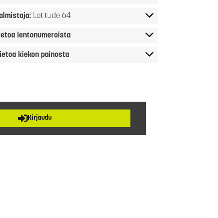
almistaja:
Latitude 64
ietoa lentonumeroista
ietoa kiekon painosta
Kirjaudu