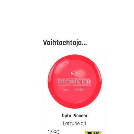
Vaihtoehtoja...
Opto Pioneer
Latitude 64
17.90
Osta