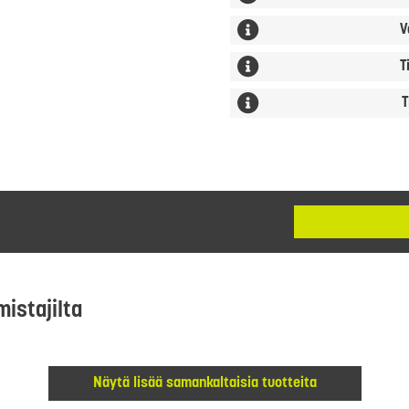
V
T
T
mistajilta
Näytä lisää samankaltaisia tuotteita