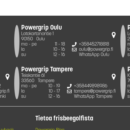
Powergrip Oulu
Latokartanontie 1
L
90150
Oulu
2
ma - pe
11 - 18
+358452718818
m
la
10 - 16
oulu@powergrip.fi
l
su
12 - 16
WhatsApp Oulu
s
Powergrip Tampere
Teiskontie 61
K
33560
Tampere
7
2
ma - pe
10 - 19
+358449898986
m
ip.fi
la
10 - 17
tampere@powergrip.fi
l
nki
su
12 - 16
WhatsApp Tampere
s
Tietoa frisbeegolfista