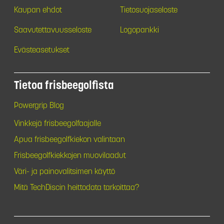
Kaupan ehdot
Tietosuojaseloste
Saavutettavuusseloste
Logopankki
Evästeasetukset
Tietoa frisbeegolfista
Powergrip Blog
Vinkkejä frisbeegolfaajalle
Apua frisbeegolfkiekon valintaan
Frisbeegolfkiekkojen muovilaadut
Väri- ja painovalitsimen käyttö
Mitä TechDiscin heittodata tarkoittaa?