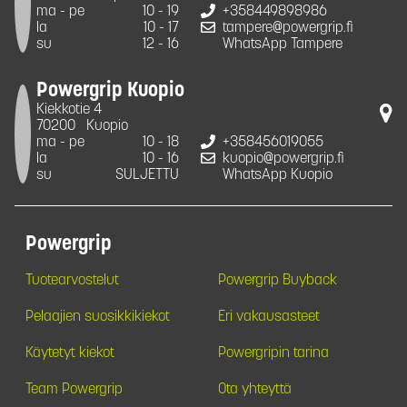
ma - pe
10 - 19
+358449898986
la
10 - 17
tampere@powergrip.fi
su
12 - 16
WhatsApp Tampere
Powergrip Kuopio
Kiekkotie 4
70200
Kuopio
ma - pe
10 - 18
+358456019055
la
10 - 16
kuopio@powergrip.fi
su
SULJETTU
WhatsApp Kuopio
Powergrip
Tuotearvostelut
Powergrip Buyback
Pelaajien suosikkikiekot
Eri vakausasteet
Käytetyt kiekot
Powergripin tarina
Team Powergrip
Ota yhteyttä