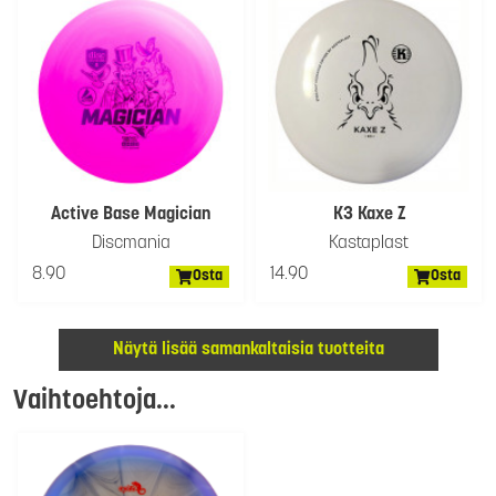
Active Base Magician
K3 Kaxe Z
Discmania
Kastaplast
8.90
14.90
Osta
Osta
Näytä lisää samankaltaisia tuotteita
Vaihtoehtoja...