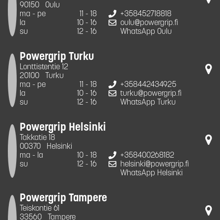
90150
Oulu
ma - pe
11 - 18
+358452718818
la
10 - 16
oulu@powergrip.fi
su
12 - 16
WhatsApp Oulu
Powergrip Turku
Lonttistentie 12
20100
Turku
ma - pe
11 - 18
+358442434925
la
10 - 16
turku@powergrip.fi
su
12 - 16
WhatsApp Turku
Powergrip Helsinki
Takkatie 18
00370
Helsinki
ma - la
10 - 18
+358400268182
su
12 - 16
helsinki@powergrip.fi
WhatsApp Helsinki
Powergrip Tampere
Teiskontie 61
33560
Tampere