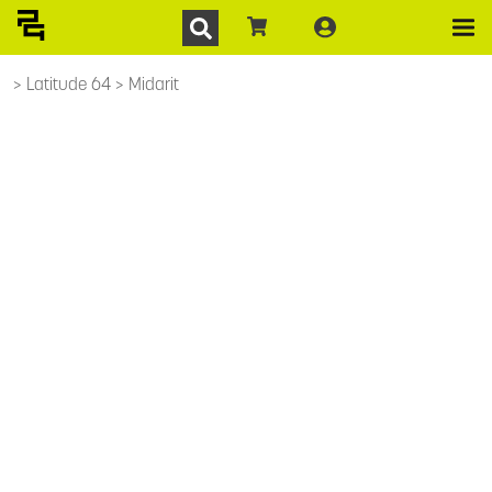
Latitude 64
Midarit