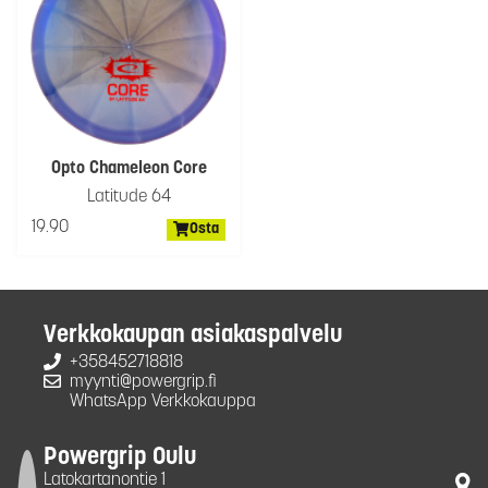
Opto Chameleon Core
Latitude 64
19.90
Osta
Verkkokaupan asiakaspalvelu
+358452718818
myynti@powergrip.fi
WhatsApp Verkkokauppa
Powergrip Oulu
Latokartanontie 1