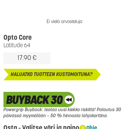
Ei vielä arvosteluja
Opto Core
Latitude 64
17.90 €
HALUATKO TUOTTEEN KUSTOMOITUNA?
Powergrip Buyback: testaa uusi kiekko riskittä! Palautus 30
päivässä myymälään – 50 % hinnasta lahjakorttina.
Osta - Valitse väri ja paino
Ohje