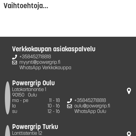
Vaihtoehtoja...
Verkkokaupan asiakaspalvelu
+358452718818
myynti@powergrip.fi
WhatsApp Verkkokauppa
Powergrip Oulu
Latokartanontie 1
90150
Oulu
ma - pe
11 - 18
+358452718818
la
10 - 16
oulu@powergrip.fi
su
12 - 16
WhatsApp Oulu
Powergrip Turku
Lonttistentie 12