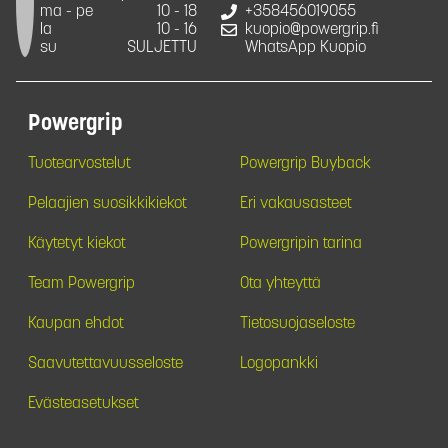
ma - pe
10 - 18
+358456019055
la
10 - 16
kuopio@powergrip.fi
su
SULJETTU
WhatsApp Kuopio
Powergrip
Tuotearvostelut
Powergrip Buyback
Pelaajien suosikkikiekot
Eri vakausasteet
Käytetyt kiekot
Powergripin tarina
Team Powergrip
Ota yhteyttä
Kaupan ehdot
Tietosuojaseloste
Saavutettavuusseloste
Logopankki
Evästeasetukset