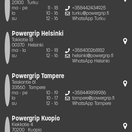
20100
Turku
ma - pe
11 - 18
+358442434925
la
10 - 16
turku@powergrip.fi
su
12 - 16
WhatsApp Turku
Powergrip Helsinki
Takkatie 18
00370
Helsinki
ma - la
10 - 18
+358400268182
su
12 - 16
helsinki@powergrip.fi
WhatsApp Helsinki
Powergrip Tampere
Teiskontie 61
33560
Tampere
ma - pe
10 - 19
+358449898986
la
10 - 17
tampere@powergrip.fi
su
12 - 16
WhatsApp Tampere
Powergrip Kuopio
Kiekkotie 4
70200
Kuopio