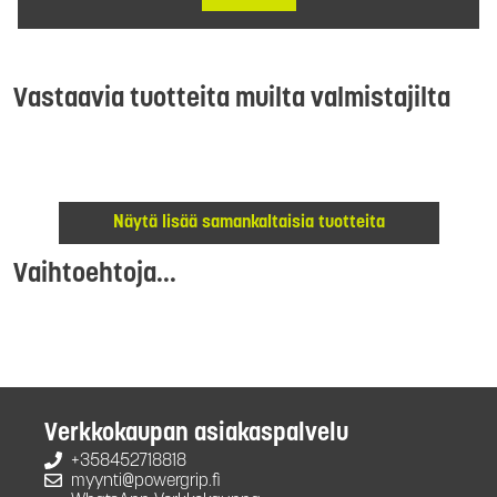
Vastaavia tuotteita muilta valmistajilta
Näytä lisää samankaltaisia tuotteita
Vaihtoehtoja...
Verkkokaupan asiakaspalvelu
+358452718818
myynti@powergrip.fi