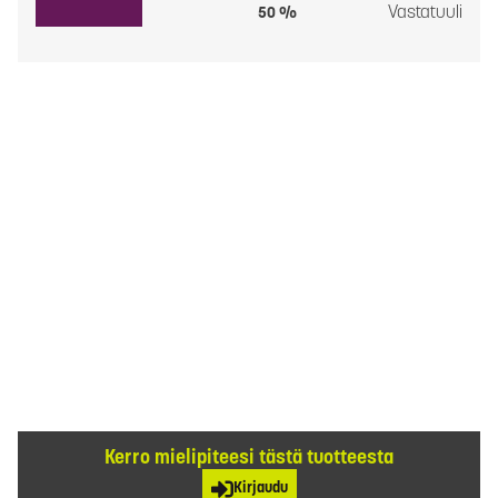
Vastatuuli
50 %
Kerro mielipiteesi tästä tuotteesta
Kirjaudu