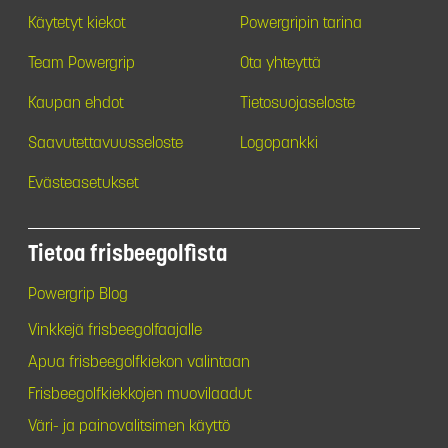
Käytetyt kiekot
Powergripin tarina
Team Powergrip
Ota yhteyttä
Kaupan ehdot
Tietosuojaseloste
Saavutettavuusseloste
Logopankki
Evästeasetukset
Tietoa frisbeegolfista
Powergrip Blog
Vinkkejä frisbeegolfaajalle
Apua frisbeegolfkiekon valintaan
Frisbeegolfkiekkojen muovilaadut
Väri- ja painovalitsimen käyttö