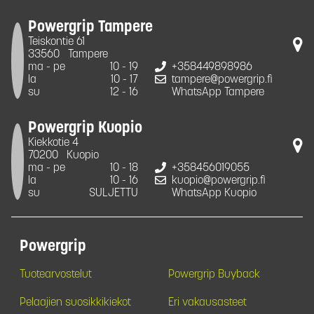
Powergrip Tampere
Teiskontie 61
33560
Tampere
ma - pe
10 - 19
+358449898986
la
10 - 17
tampere@powergrip.fi
su
12 - 16
WhatsApp Tampere
Powergrip Kuopio
Kiekkotie 4
70200
Kuopio
ma - pe
10 - 18
+358456019055
la
10 - 16
kuopio@powergrip.fi
su
SULJETTU
WhatsApp Kuopio
Powergrip
Tuotearvostelut
Powergrip Buyback
Pelaajien suosikkikiekot
Eri vakausasteet