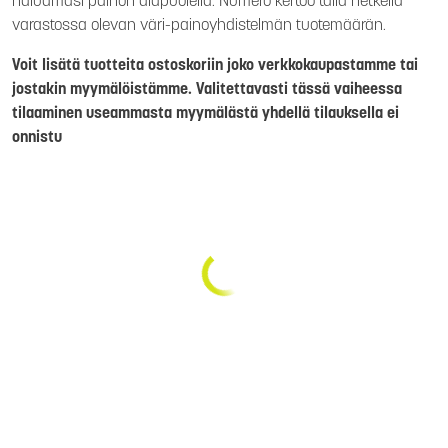
haluamasi painon alapuolella. Numero kertoo tällä hetkellä
varastossa olevan väri-painoyhdistelmän tuotemäärän.
Voit lisätä tuotteita ostoskoriin joko verkkokaupastamme tai
jostakin myymälöistämme. Valitettavasti tässä vaiheessa
tilaaminen useammasta myymälästä yhdellä tilauksella ei
onnistu