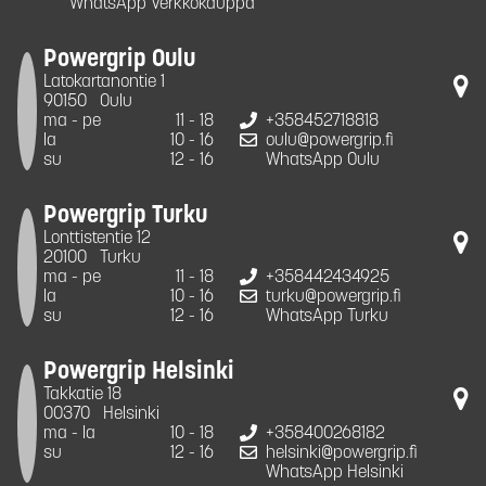
WhatsApp Verkkokauppa
Powergrip Oulu
Latokartanontie 1
90150
Oulu
ma - pe
11 - 18
+358452718818
la
10 - 16
oulu@powergrip.fi
su
12 - 16
WhatsApp Oulu
Powergrip Turku
Lonttistentie 12
20100
Turku
ma - pe
11 - 18
+358442434925
la
10 - 16
turku@powergrip.fi
su
12 - 16
WhatsApp Turku
Powergrip Helsinki
Takkatie 18
00370
Helsinki
ma - la
10 - 18
+358400268182
su
12 - 16
helsinki@powergrip.fi
WhatsApp Helsinki