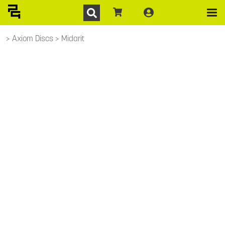
Axiom Discs
Midarit