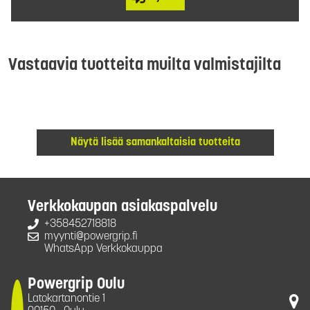
Vastaavia tuotteita muilta valmistajilta
Näytä lisää samankaltaisia tuotteita
Verkkokaupan asiakaspalvelu
+358452718818
myynti@powergrip.fi
WhatsApp Verkkokauppa
Powergrip Oulu
Latokartanontie 1