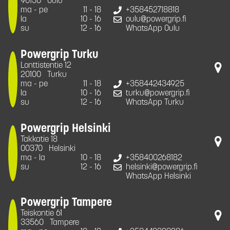
90150
Oulu
ma - pe
11 - 18
+358452718818
la
10 - 16
oulu@powergrip.fi
su
12 - 16
WhatsApp Oulu
Powergrip Turku
Lonttistentie 12
20100
Turku
ma - pe
11 - 18
+358442434925
la
10 - 16
turku@powergrip.fi
su
12 - 16
WhatsApp Turku
Powergrip Helsinki
Takkatie 18
00370
Helsinki
ma - la
10 - 18
+358400268182
su
12 - 16
helsinki@powergrip.fi
WhatsApp Helsinki
Powergrip Tampere
Teiskontie 61
33560
Tampere