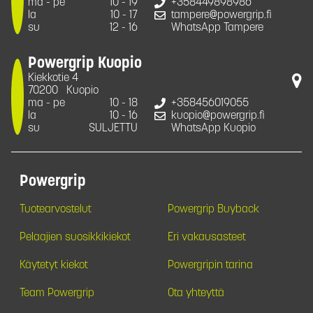
ma - pe
10 - 19
+358449898986
la
10 - 17
tampere@powergrip.fi
su
12 - 16
WhatsApp Tampere
Powergrip Kuopio
Kiekkotie 4
70200
Kuopio
ma - pe
10 - 18
+358456019055
la
10 - 16
kuopio@powergrip.fi
su
SULJETTU
WhatsApp Kuopio
Powergrip
Tuotearvostelut
Powergrip Buyback
Pelaajien suosikkikiekot
Eri vakausasteet
Käytetyt kiekot
Powergripin tarina
Team Powergrip
Ota yhteyttä