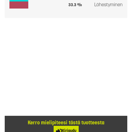
Lähestyminen
33.3 %
Kerro mielipiteesi tästä tuotteesta
Kirjaudu