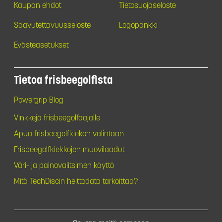
Kaupan ehdot
Tietosuojaseloste
Saavutettavuusseloste
Logopankki
Evästeasetukset
Tietoa frisbeegolfista
Powergrip Blog
Vinkkejä frisbeegolfaajalle
Apua frisbeegolfkiekon valintaan
Frisbeegolfkiekkojen muovilaadut
Väri- ja painovalitsimen käyttö
Mitä TechDiscin heittodata tarkoittaa?