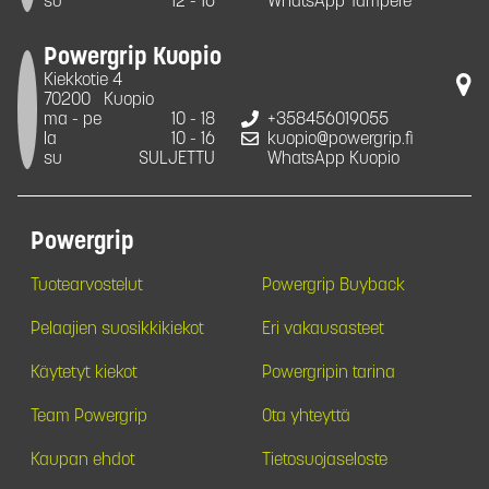
su
12 - 16
WhatsApp Tampere
Powergrip Kuopio
Kiekkotie 4
70200
Kuopio
ma - pe
10 - 18
+358456019055
la
10 - 16
kuopio@powergrip.fi
su
SULJETTU
WhatsApp Kuopio
Powergrip
Tuotearvostelut
Powergrip Buyback
Pelaajien suosikkikiekot
Eri vakausasteet
Käytetyt kiekot
Powergripin tarina
Team Powergrip
Ota yhteyttä
Kaupan ehdot
Tietosuojaseloste