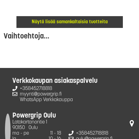
Näytä lisää samankaltaisia tuotteita
Vaihtoehtoja...
Verkkokaupan asiakaspalvelu
+358452718818
myynti@powergrip.fi
WhatsApp Verkkokauppa
Powergrip Oulu
Latokartanontie 1
90150
Oulu
ma - pe
11 - 18
+358452718818
la
10 - 16
oulu@powergrip.fi