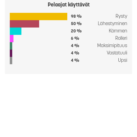
Pelaajat käyttävät
Rysty
98 %
Lähestyminen
50 %
Kämmen
20 %
Rolleri
6 %
Maksimipituus
4 %
Vastatuuli
4 %
Upsi
4 %