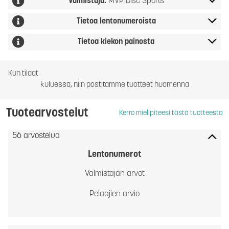
Valmistaja:
MVP Disc Sports
Tietoa lentonumeroista
Tietoa kiekon painosta
Kun tilaat
kuluessa, niin postitamme tuotteet huomenna
Tuotearvostelut
Kerro mielipiteesi tästä tuotteesta
56 arvostelua
Lentonumerot
Valmistajan arvot
Pelaajien arvio