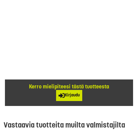
Kerro mielipiteesi tästä tuotteesta
Kirjaudu
Vastaavia tuotteita muilta valmistajilta