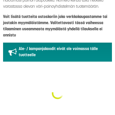
haluamasi painon alapuolella. Numero kertoo tällä hetkellä
varastossa olevan väri-painoyhdistelmän tuotemäärän.
Voit lisätä tuotteita ostoskoriin joko verkkokaupastamme tai
jostakin myymälöistämme. Valitettavasti tässä vaiheessa
tilaaminen useammasta myymälästä yhdellä tilauksella ei
onnistu
Ale- / kampanjakoodit eivät ole voimassa tälle
tuotteelle