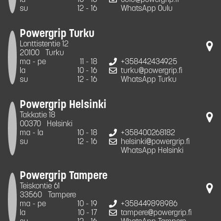
su
12 - 16
WhatsApp Oulu
Powergrip Turku
Lonttistentie 12
20100
Turku
ma - pe
11 - 18
+358442434925
la
10 - 16
turku@powergrip.fi
su
12 - 16
WhatsApp Turku
Powergrip Helsinki
Takkatie 18
00370
Helsinki
ma - la
10 - 18
+358400268182
su
12 - 16
helsinki@powergrip.fi
WhatsApp Helsinki
Powergrip Tampere
Teiskontie 61
33560
Tampere
ma - pe
10 - 19
+358449898986
la
10 - 17
tampere@powergrip.fi