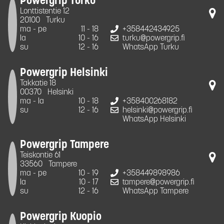
Powergrip Turku
Lonttistentie 12
20100
Turku
ma - pe
11 - 18
+358442434925
la
10 - 16
turku@powergrip.fi
su
12 - 16
WhatsApp Turku
Powergrip Helsinki
Takkatie 18
00370
Helsinki
ma - la
10 - 18
+358400268182
su
12 - 16
helsinki@powergrip.fi
WhatsApp Helsinki
Powergrip Tampere
Teiskontie 61
33560
Tampere
ma - pe
10 - 19
+358449898986
la
10 - 17
tampere@powergrip.fi
su
12 - 16
WhatsApp Tampere
Powergrip Kuopio