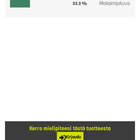
Maksimipituus
33.3 %
Kerro mielipiteesi tästä tuotteesta
Kirjaudu