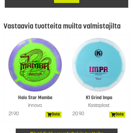
Vastaavia tuotteita muilta valmistajilta
Halo Star Mamba
K1 Grind Impa
Innova
Kastaplast
21.90
20.90
Osta
Osta