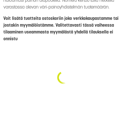
haluamasi painon alapuolella. Numero kertoo tällä hetkellä
varastossa olevan väri-painoyhdistelmän tuotemäärän.
Voit lisätä tuotteita ostoskoriin joko verkkokaupastamme tai
jostakin myymälöistämme. Valitettavasti tässä vaiheessa
tilaaminen useammasta myymälästä yhdellä tilauksella ei
onnistu