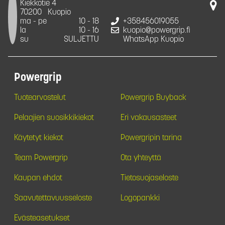
Kiekkotie 4
70200
Kuopio
ma - pe
10 - 18
+358456019055
la
10 - 16
kuopio@powergrip.fi
su
SULJETTU
WhatsApp Kuopio
Powergrip
Tuotearvostelut
Powergrip Buyback
Pelaajien suosikkikiekot
Eri vakausasteet
Käytetyt kiekot
Powergripin tarina
Team Powergrip
Ota yhteyttä
Kaupan ehdot
Tietosuojaseloste
Saavutettavuusseloste
Logopankki
Evästeasetukset