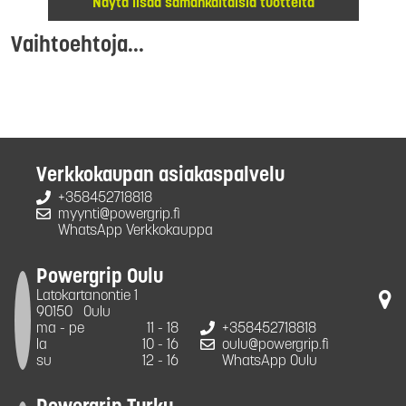
Näytä lisää samankaltaisia tuotteita
Vaihtoehtoja...
Verkkokaupan asiakaspalvelu
+358452718818
myynti@powergrip.fi
WhatsApp Verkkokauppa
Powergrip Oulu
Latokartanontie 1
90150
Oulu
ma - pe
11 - 18
+358452718818
la
10 - 16
oulu@powergrip.fi
su
12 - 16
WhatsApp Oulu