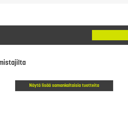
mistajilta
Näytä lisää samankaltaisia tuotteita