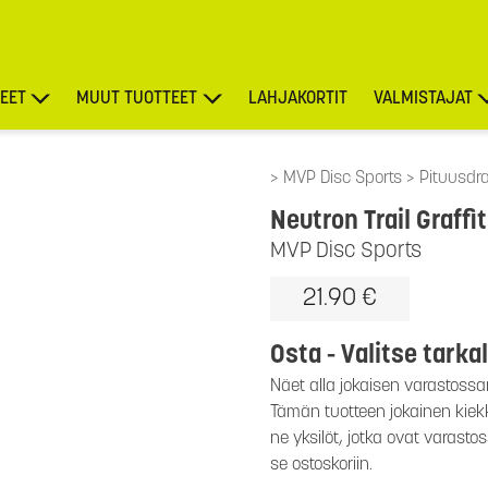
EET
MUUT TUOTTEET
LAHJAKORTIT
VALMISTAJAT
TARJOUKSET
MVP Disc Sports
Pituusdra
Neutron Trail Graff
MVP Disc Sports
21.90 €
Osta - Valitse tarka
Näet alla jokaisen varastossa
Tämän tuotteen jokainen kiekko
ne yksilöt, jotka ovat varasto
se ostoskoriin.