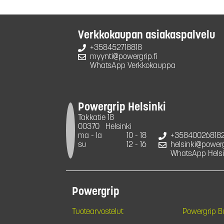
Verkkokaupan asiakaspalvelu
+358452718818
myynti@powergrip.fi
WhatsApp Verkkokauppa
Powergrip Helsinki
Takkatie 18
00370
Helsinki
ma - la
10 - 18
+35840026818
su
12 - 16
helsinki@powergr
WhatsApp Helsi
Powergrip
Tuotearvostelut
Powergrip 