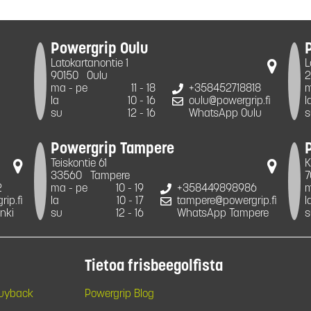
Powergrip Oulu
Latokartanontie 1
L
90150
Oulu
2
ma - pe
11 - 18
+358452718818
m
la
10 - 16
oulu@powergrip.fi
l
su
12 - 16
WhatsApp Oulu
s
Powergrip Tampere
Teiskontie 61
K
33560
Tampere
7
2
ma - pe
10 - 19
+358449898986
m
ip.fi
la
10 - 17
tampere@powergrip.fi
l
nki
su
12 - 16
WhatsApp Tampere
s
Tietoa frisbeegolfista
Buyback
Powergrip Blog