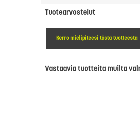
Tuotearvostelut
Kerro mielipiteesi tästä tuotteesta
Vastaavia tuotteita muilta val