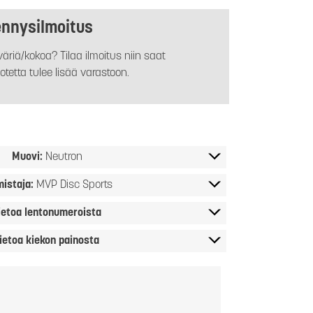
ennysilmoitus
äriä/kokoa? Tilaa ilmoitus niin saat
otetta tulee lisää varastoon.
Muovi:
Neutron
mistaja:
MVP Disc Sports
ietoa lentonumeroista
ietoa kiekon painosta