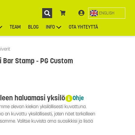
ENGLISH
TEAM
BLOG
INFO
OTA YHTEYTTÄ
ENGL
KIEKOT
LAUKUT
ASUSTEET
MUUT TUOTTEET
iverit
iti Bar Stamp - PG Custom
lleen haluamasi yksilö
Ohje
mme olevan kiekon yksilöllisesti kuvattuna.
 on kuvattu yksilöllisesti, joten näet tarkalleen
ssamme. Valitse kuvista oma suosikkisi ja lisää