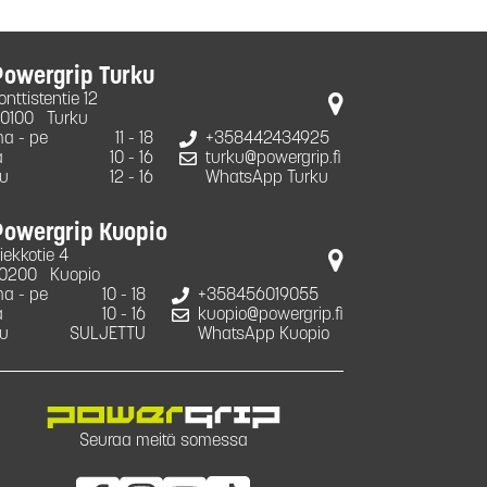
Powergrip Turku
onttistentie 12
0100
Turku
a - pe
11 - 18
+358442434925
a
10 - 16
turku@powergrip.fi
u
12 - 16
WhatsApp Turku
Powergrip Kuopio
iekkotie 4
0200
Kuopio
a - pe
10 - 18
+358456019055
a
10 - 16
kuopio@powergrip.fi
u
SULJETTU
WhatsApp Kuopio
Seuraa meitä somessa