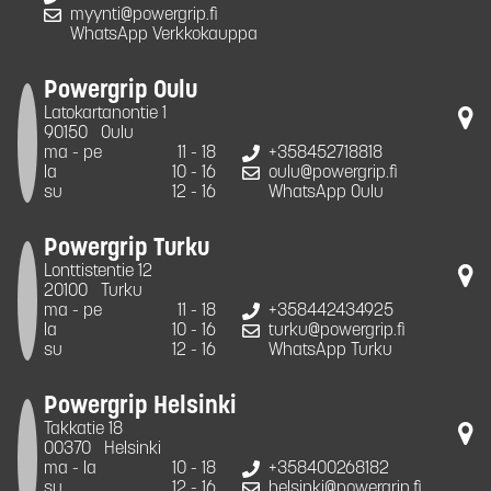
myynti@powergrip.fi
WhatsApp Verkkokauppa
Powergrip Oulu
Latokartanontie 1
90150
Oulu
ma - pe
11 - 18
+358452718818
la
10 - 16
oulu@powergrip.fi
su
12 - 16
WhatsApp Oulu
Powergrip Turku
Lonttistentie 12
20100
Turku
ma - pe
11 - 18
+358442434925
la
10 - 16
turku@powergrip.fi
su
12 - 16
WhatsApp Turku
Powergrip Helsinki
Takkatie 18
00370
Helsinki
ma - la
10 - 18
+358400268182
su
12 - 16
helsinki@powergrip.fi