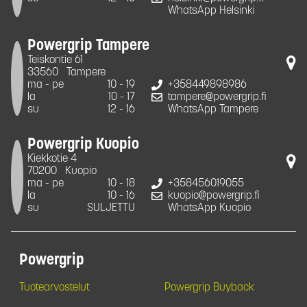
WhatsApp Helsinki
Powergrip Tampere
Teiskontie 61
33560
Tampere
ma - pe
10 - 19
+358449898986
la
10 - 17
tampere@powergrip.fi
su
12 - 16
WhatsApp Tampere
Powergrip Kuopio
Kiekkotie 4
70200
Kuopio
ma - pe
10 - 18
+358456019055
la
10 - 16
kuopio@powergrip.fi
su
SULJETTU
WhatsApp Kuopio
Powergrip
Tuotearvostelut
Powergrip Buyback