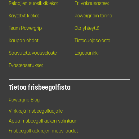
Pelaajien suosikkikiekot
Eri vakausasteet
Käytetyt kiekot
Powergripin tarina
Team Powergrip
Ota yhteyttä
Kaupan ehdot
Tietosuojaseloste
Saavutettavuusseloste
Logopankki
Evästeasetukset
Tietoa frisbeegolfista
Powergrip Blog
Vinkkejä frisbeegolfaajalle
Apua frisbeegolfkiekon valintaan
Frisbeegolfkiekkojen muovilaadut