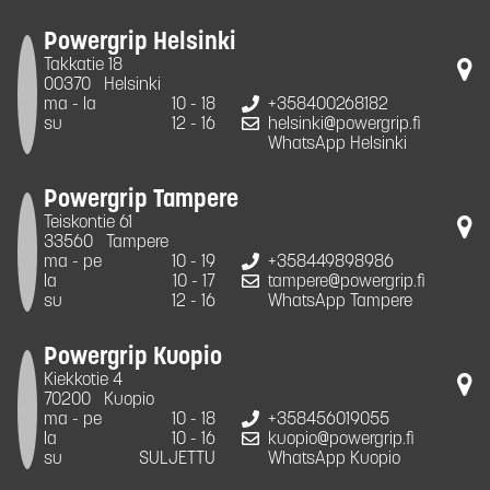
Powergrip Helsinki
Takkatie 18
00370
Helsinki
ma - la
10 - 18
+358400268182
su
12 - 16
helsinki@powergrip.fi
WhatsApp Helsinki
Powergrip Tampere
Teiskontie 61
33560
Tampere
ma - pe
10 - 19
+358449898986
la
10 - 17
tampere@powergrip.fi
su
12 - 16
WhatsApp Tampere
Powergrip Kuopio
Kiekkotie 4
70200
Kuopio
ma - pe
10 - 18
+358456019055
la
10 - 16
kuopio@powergrip.fi
su
SULJETTU
WhatsApp Kuopio