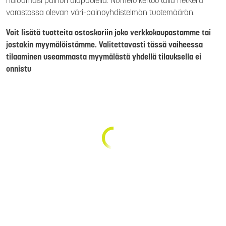
haluamasi painon alapuolella. Numero kertoo tällä hetkellä
varastossa olevan väri-painoyhdistelmän tuotemäärän.
Voit lisätä tuotteita ostoskoriin joko verkkokaupastamme tai
jostakin myymälöistämme. Valitettavasti tässä vaiheessa
tilaaminen useammasta myymälästä yhdellä tilauksella ei
onnistu