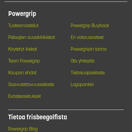
Powergrip
Tuotearvostelut
Powergrip Buyback
Pelaajien suosikkikiekot
Eri vakausasteet
Käytetyt kiekot
Powergripin tarina
Team Powergrip
Ota yhteyttä
Kaupan ehdot
Tietosuojaseloste
Saavutettavuusseloste
Logopankki
Evästeasetukset
Tietoa frisbeegolfista
Powergrip Blog