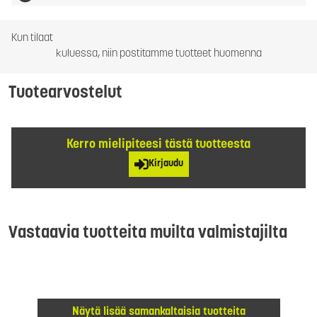
Kun tilaat
kuluessa, niin postitamme tuotteet huomenna
Tuotearvostelut
Kerro mielipiteesi tästä tuotteesta
Kirjaudu
Vastaavia tuotteita muilta valmistajilta
Näytä lisää samankaltaisia tuotteita