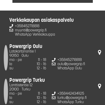
Verkkokaupan asiakaspalvelu
+358452718818
myynti@powergrip.fi
WhatsApp Verkkokauppa
Powergrip Oulu
Latokartanontie 1
90150
Oulu
ma - pe
11 - 18
+358452718818
la
10 - 16
oulu@powergrip.fi
su
12 - 16
WhatsApp Oulu
Powergrip Turku
Lonttistentie 12
20100
Turku
ma - pe
11 - 18
+358442434925
la
10 - 16
turku@powergrip.fi
su
12 - 16
WhatsApp Turku