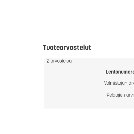
Tuotearvostelut
2 arvostelua
Lentonumer
Valmistajan ar
Pelaajien arv