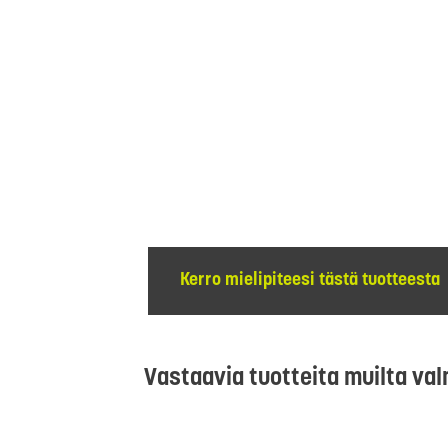
Kerro mielipiteesi tästä tuotteesta
Vastaavia tuotteita muilta val