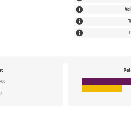
Val
T
T
ot
Pel
vot
io