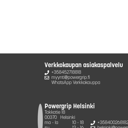
Verkkokaupan asiakaspalvelu
+358452718818
myynti@powergrip.fi
WhatsApp Verkkokauppa
Powergrip Helsinki
Takkatie 18
00370
Helsinki
ma - la
10 - 18
+35840026818