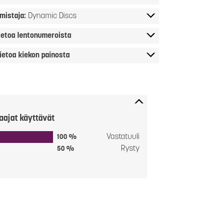
mistaja:
Dynamic Discs
ietoa lentonumeroista
ietoa kiekon painosta
aajat käyttävät
Vastatuuli
100 %
Rysty
50 %