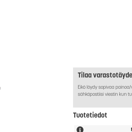
Tilaa varastotäyd
Eikö löydy sopivaa painoa/v
a
sähköpostiisi viestin kun tu
Tuotetiedot