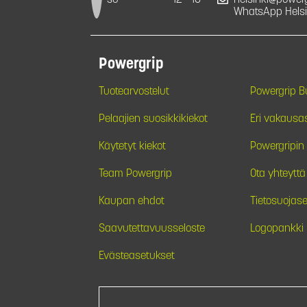
su
12 - 16
helsinki@powergr
WhatsApp Helsi
Powergrip
Tuotearvostelut
Powergrip 
Pelaajien suosikkikiekot
Eri vakausa
Käytetyt kiekot
Powergripin 
Team Powergrip
Ota yhteyttä
Kaupan ehdot
Tietosuojase
Saavutettavuusseloste
Logopankki
Evästeasetukset