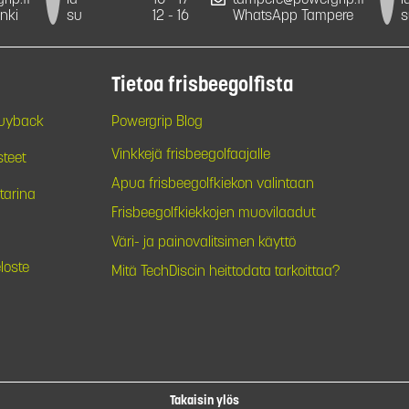
ip.fi
la
10 - 17
tampere@powergrip.fi
l
nki
su
12 - 16
WhatsApp Tampere
s
Tietoa frisbeegolfista
Buyback
Powergrip Blog
Vinkkejä frisbeegolfaajalle
steet
Apua frisbeegolfkiekon valintaan
tarina
Frisbeegolfkiekkojen muovilaadut
Väri- ja painovalitsimen käyttö
loste
Mitä TechDiscin heittodata tarkoittaa?
Takaisin ylös