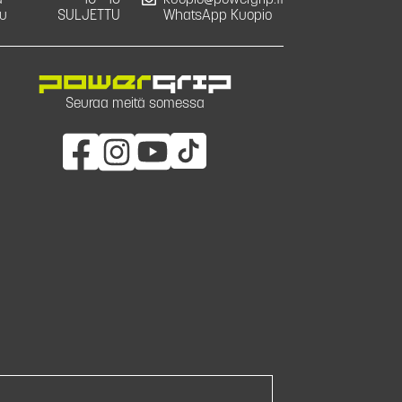
a
10 - 16
kuopio@powergrip.fi
u
SULJETTU
WhatsApp Kuopio
Seuraa meitä somessa