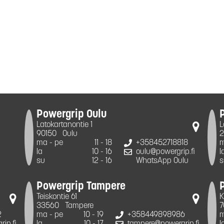
Powergrip Oulu
Latokartanontie 1
L
90150
Oulu
2
ma - pe
11 - 18
+358452718818
m
la
10 - 16
oulu@powergrip.fi
l
su
12 - 16
WhatsApp Oulu
s
Powergrip Tampere
Teiskontie 61
K
33560
Tampere
7
2
ma - pe
10 - 19
+358449898986
m