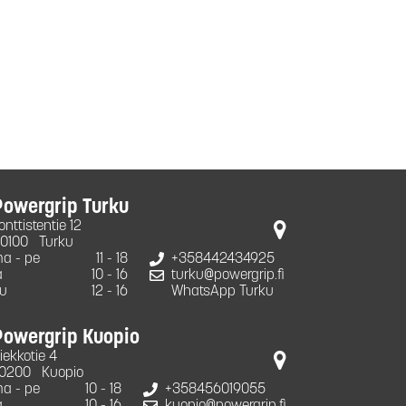
Powergrip Turku
onttistentie 12
0100
Turku
a - pe
11 - 18
+358442434925
a
10 - 16
turku@powergrip.fi
u
12 - 16
WhatsApp Turku
Powergrip Kuopio
iekkotie 4
0200
Kuopio
a - pe
10 - 18
+358456019055