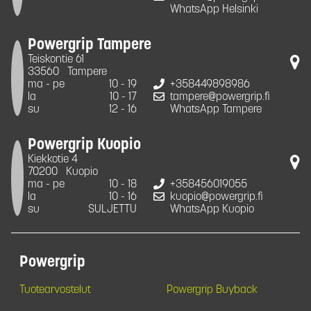
WhatsApp Helsinki
Powergrip Tampere
Teiskontie 61
33560
Tampere
ma - pe
10 - 19
+358449898986
la
10 - 17
tampere@powergrip.fi
su
12 - 16
WhatsApp Tampere
Powergrip Kuopio
Kiekkotie 4
70200
Kuopio
ma - pe
10 - 18
+358456019055
la
10 - 16
kuopio@powergrip.fi
su
SULJETTU
WhatsApp Kuopio
Powergrip
Tuotearvostelut
Powergrip Buyback