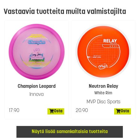
Vastaavia tuotteita muilta valmistajilta
Champion Leopard
Neutron Relay
White Rim
Innova
MVP Disc Sports
17.90
20.90
Osta
Osta
Näytä lisää samankaltaisia tuotteita