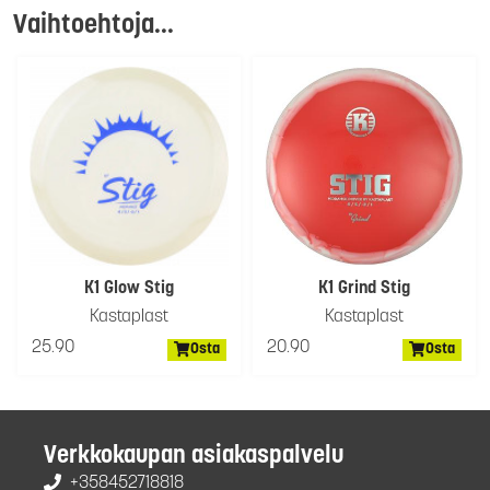
Vaihtoehtoja...
K1 Glow Stig
K1 Grind Stig
Kastaplast
Kastaplast
25.90
20.90
Osta
Osta
Verkkokaupan asiakaspalvelu
+358452718818