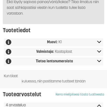
Eikö löydy sopivaa painoa/väriä/kokoa? Tilaa ilmoitus niin
saat sähköpostiisi viestin kun tuotetta tulee lisää
varastoon.
Tuotetiedot
Muovi:
K1
Valmistaja:
Kastaplast
Tietoa lentonumeroista
Kun tilaat
kuluessa, niin postitamme tuotteet tänään
Tuotearvostelut
Kerro mielipiteesi tästä tuotteesta
4 arvostelua