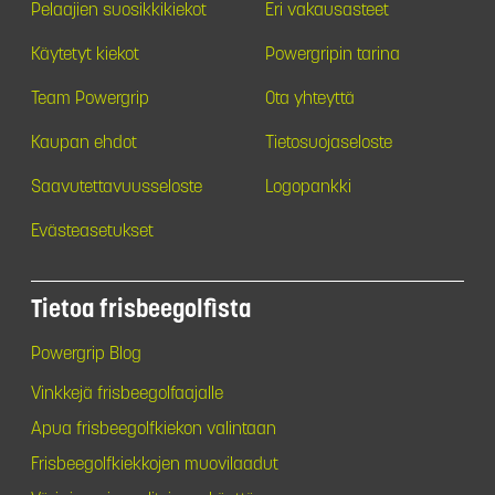
Pelaajien suosikkikiekot
Eri vakausasteet
Käytetyt kiekot
Powergripin tarina
Team Powergrip
Ota yhteyttä
Kaupan ehdot
Tietosuojaseloste
Saavutettavuusseloste
Logopankki
Evästeasetukset
Tietoa frisbeegolfista
Powergrip Blog
Vinkkejä frisbeegolfaajalle
Apua frisbeegolfkiekon valintaan
Frisbeegolfkiekkojen muovilaadut