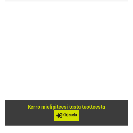
Kerro mielipiteesi tästä tuotteesta
Kirjaudu