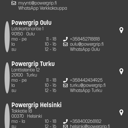
myynti@powergrip.fi
WhatsApp Verkkokauppa
Powergrip Oulu
Latokartanontie 1
90150
Oulu
ma - pe
11 - 18
+358452718818
la
10 - 16
oulu@powergrip.fi
su
12 - 16
WhatsApp Oulu
Powergrip Turku
Lonttistentie 12
20100
Turku
ma - pe
11 - 18
+358442434925
la
10 - 16
turku@powergrip.fi
su
12 - 16
WhatsApp Turku
Powergrip Helsinki
Takkatie 18
00370
Helsinki
ma - la
10 - 18
+358400268182
su
12 - 16
helsinki@powergrip.fi