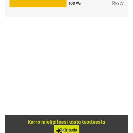
Rysty
100 %
Kerro mielipiteesi tästä tuotteesta
Kirjaudu