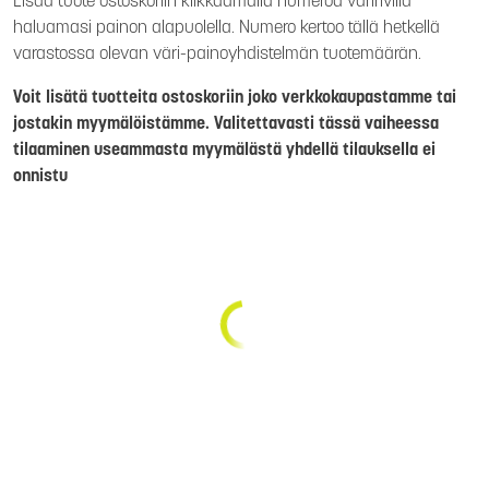
Lisää tuote ostoskoriin klikkaamalla numeroa väririvillä
haluamasi painon alapuolella. Numero kertoo tällä hetkellä
varastossa olevan väri-painoyhdistelmän tuotemäärän.
Voit lisätä tuotteita ostoskoriin joko verkkokaupastamme tai
jostakin myymälöistämme. Valitettavasti tässä vaiheessa
tilaaminen useammasta myymälästä yhdellä tilauksella ei
onnistu