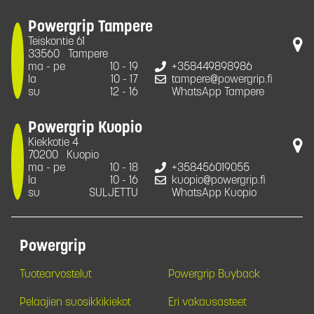
Powergrip Tampere
Teiskontie 61
33560
Tampere
ma - pe
10 - 19
+358449898986
la
10 - 17
tampere@powergrip.fi
su
12 - 16
WhatsApp Tampere
Powergrip Kuopio
Kiekkotie 4
70200
Kuopio
ma - pe
10 - 18
+358456019055
la
10 - 16
kuopio@powergrip.fi
su
SULJETTU
WhatsApp Kuopio
Powergrip
Tuotearvostelut
Powergrip Buyback
Pelaajien suosikkikiekot
Eri vakausasteet