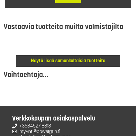
Vastaavia tuotteita muilta valmistajilta
Näytä lisää samankaltaisia tuotteita
Vaihtoehtoja...
Verkkokaupan asiakaspalvelu
+358452718818
myynti@powergrip.fi