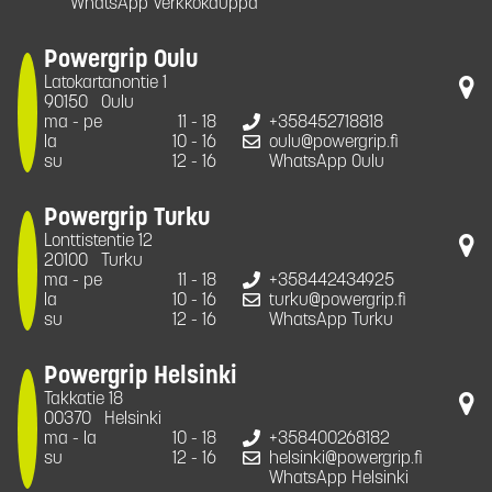
WhatsApp Verkkokauppa
Powergrip Oulu
Latokartanontie 1
90150
Oulu
ma - pe
11 - 18
+358452718818
la
10 - 16
oulu@powergrip.fi
su
12 - 16
WhatsApp Oulu
Powergrip Turku
Lonttistentie 12
20100
Turku
ma - pe
11 - 18
+358442434925
la
10 - 16
turku@powergrip.fi
su
12 - 16
WhatsApp Turku
Powergrip Helsinki
Takkatie 18
00370
Helsinki
ma - la
10 - 18
+358400268182
su
12 - 16
helsinki@powergrip.fi
WhatsApp Helsinki