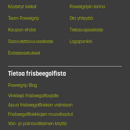
Käytetyt kiekot
Powergripin tarina
Team Powergrip
Ota yhteyttä
Kaupan ehdot
Tietosuojaseloste
Saavutettavuusseloste
Logopankki
Evästeasetukset
Tietoa frisbeegolfista
Powergrip Blog
Vinkkejä frisbeegolfaajalle
Apua frisbeegolfkiekon valintaan
Frisbeegolfkiekkojen muovilaadut
Väri- ja painovalitsimen käyttö