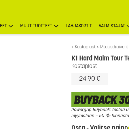
EET
MUUT TUOTTEET
LAHJAKORTIT
VALMISTAJAT
TARJOUKSET
Kastaplast
Pituusdraiverit
K1 Hard Malm Tour T
Kastaplast
24.90 €
Powergrip Buyback: testaa uu
myymälään – 50 % hinnasta l
Osta - Valitse paino