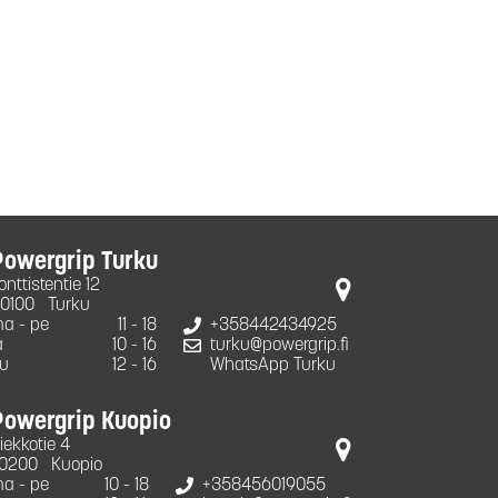
Powergrip Turku
onttistentie 12
0100
Turku
a - pe
11 - 18
+358442434925
a
10 - 16
turku@powergrip.fi
u
12 - 16
WhatsApp Turku
Powergrip Kuopio
iekkotie 4
0200
Kuopio
a - pe
10 - 18
+358456019055