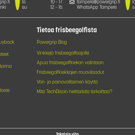
ip.fi
la
10 - 17
tampere@powergrip.fi
l
nki
su
12 - 16
WhatsApp Tampere
s
Tietoa frisbeegolfista
Buyback
Powergrip Blog
Vinkkejä frisbeegolfaajalle
steet
Apua frisbeegolfkiekon valintaan
tarina
Frisbeegolfkiekkojen muovilaadut
Väri- ja painovalitsimen käyttö
loste
Mitä TechDiscin heittodata tarkoittaa?
Takaisin ylös