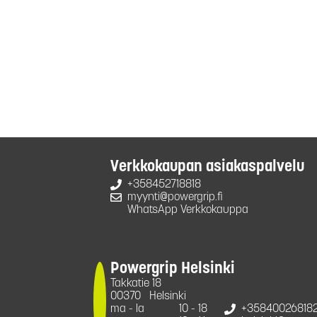
Verkkokaupan asiakaspalvelu
+358452718818
myynti@powergrip.fi
WhatsApp Verkkokauppa
Powergrip Helsinki
Takkatie 18
00370
Helsinki
ma - la
10 - 18
+35840026818