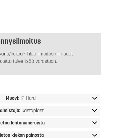
ennysilmoitus
äriä/kokoa? Tilaa ilmoitus niin saat
otetta tulee lisää varastoon.
Muovi:
K1 Hard
almistaja:
Kastaplast
ietoa lentonumeroista
ietoa kiekon painosta