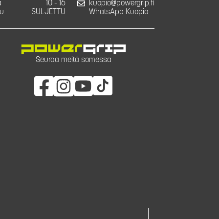
a
10 - 16
kuopio@powergrip.fi
u
SULJETTU
WhatsApp Kuopio
Seuraa meitä somessa