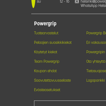
su
12 - 16
helsinki@powergr
WhatsApp Helsi
Powergrip
Tuotearvostelut
Powergrip 
Pelaajien suosikkikiekot
Eri vakausa
Käytetyt kiekot
Powergripin 
Team Powergrip
Ota yhteyttä
Kaupan ehdot
Tietosuojase
Saavutettavuusseloste
Logopankki
Evästeasetukset