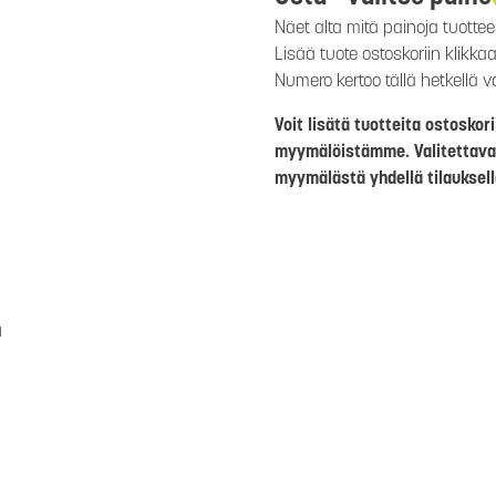
Näet alta mitä painoja tuottee
Lisää tuote ostoskoriin klik
Numero kertoo tällä hetkellä 
Voit lisätä tuotteita ostosko
myymälöistämme. Valitettava
myymälästä yhdellä tilauksell
a