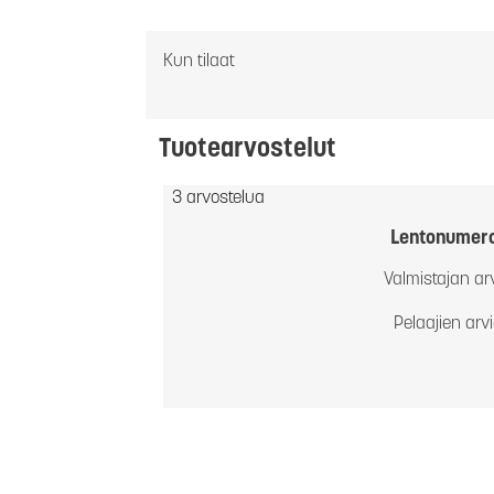
Kun tilaat
Tuotearvostelut
3 arvostelua
Lentonumer
Valmistajan ar
Pelaajien arv