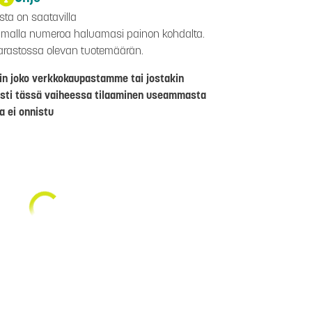
sta on saatavilla
kaamalla numeroa haluamasi painon kohdalta.
varastossa olevan tuotemäärän.
riin joko verkkokaupastamme tai jostakin
sti tässä vaiheessa tilaaminen useammasta
a ei onnistu