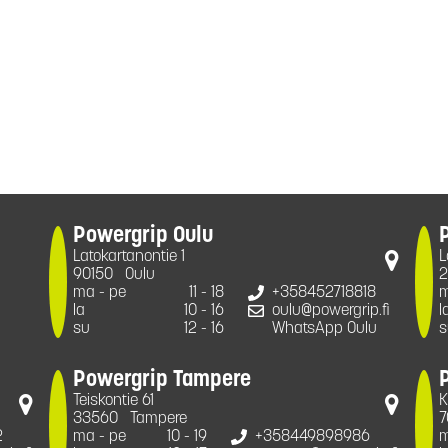
Powergrip Oulu
Latokartanontie 1
L
90150
Oulu
2
ma - pe
11 - 18
+358452718818
m
la
10 - 16
oulu@powergrip.fi
l
su
12 - 16
WhatsApp Oulu
s
Powergrip Tampere
Teiskontie 61
K
33560
Tampere
7
2
ma - pe
10 - 19
+358449898986
m