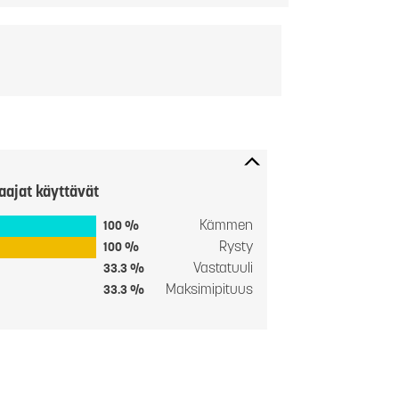
aajat käyttävät
Kämmen
100 %
Rysty
100 %
Vastatuuli
33.3 %
Maksimipituus
33.3 %