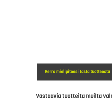
Kerro mielipiteesi tästä tuotteesta
Vastaavia tuotteita muilta val