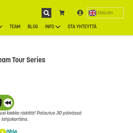
ENGLISH
TEAM
BLOG
INFO
OTA YHTEYTTÄ
ENGL
KIEKOT
LAUKUT
ASUSTEET
MUUT TUOTTEET
eam Tour Series
si kiekko riskittä! Palautus 30 päivässä
ahjakorttina.
Ohje