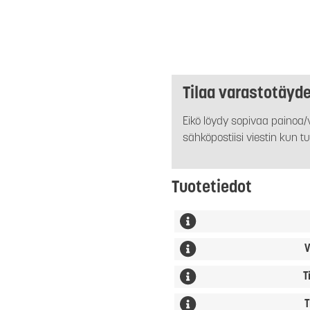
Tilaa varastotäyd
Eikö löydy sopivaa painoa/v
sähköpostiisi viestin kun tu
Tuotetiedot
V
T
T