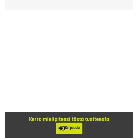
Kerro mielipiteesi tästä tuotteesta
Kirjaudu