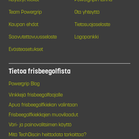
Team Powergrip
Ota yhteyttä
Kaupan ehdot
Tietosuojaseloste
Saavutettavuusseloste
Logopankki
Evästeasetukset
Tietoa frisbeegolfista
Powergrip Blog
Vinkkejä frisbeegolfaajalle
Apua frisbeegolfkiekon valintaan
Frisbeegolfkiekkojen muovilaadut
Väri- ja painovalitsimen käyttö
Mitä TechDiscin heittodata tarkoittaa?