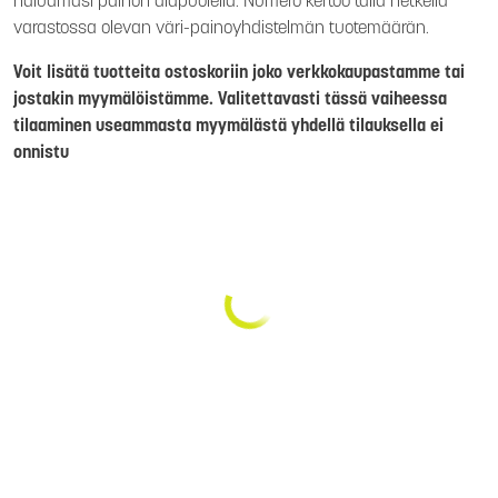
haluamasi painon alapuolella. Numero kertoo tällä hetkellä
varastossa olevan väri-painoyhdistelmän tuotemäärän.
Voit lisätä tuotteita ostoskoriin joko verkkokaupastamme tai
jostakin myymälöistämme. Valitettavasti tässä vaiheessa
tilaaminen useammasta myymälästä yhdellä tilauksella ei
onnistu