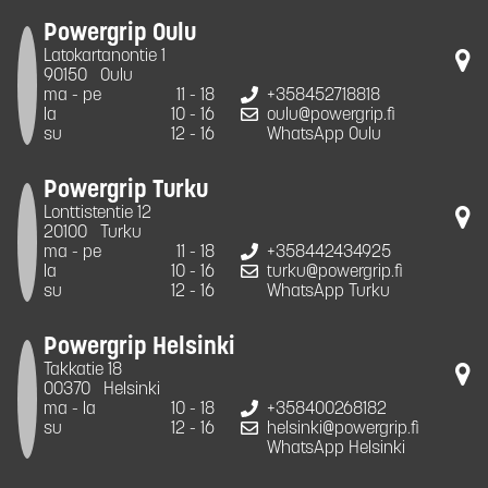
Powergrip Oulu
Latokartanontie 1
90150
Oulu
ma - pe
11 - 18
+358452718818
la
10 - 16
oulu@powergrip.fi
su
12 - 16
WhatsApp Oulu
Powergrip Turku
Lonttistentie 12
20100
Turku
ma - pe
11 - 18
+358442434925
la
10 - 16
turku@powergrip.fi
su
12 - 16
WhatsApp Turku
Powergrip Helsinki
Takkatie 18
00370
Helsinki
ma - la
10 - 18
+358400268182
su
12 - 16
helsinki@powergrip.fi
WhatsApp Helsinki