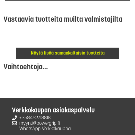
Vastaavia tuotteita muilta valmistajilta
Näytä lisää samankaltaisia tuotteita
Vaihtoehtoja...
Verkkokaupan asiakaspalvelu
+358452718818
myynti@powergrip.fi
WhatsApp Verkkokauppa