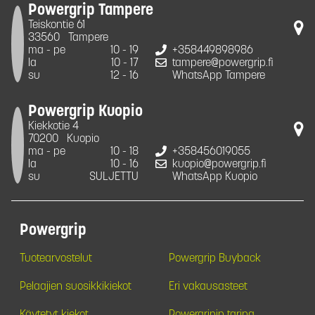
Powergrip Tampere
Teiskontie 61
33560
Tampere
ma - pe
10 - 19
+358449898986
la
10 - 17
tampere@powergrip.fi
su
12 - 16
WhatsApp Tampere
Powergrip Kuopio
Kiekkotie 4
70200
Kuopio
ma - pe
10 - 18
+358456019055
la
10 - 16
kuopio@powergrip.fi
su
SULJETTU
WhatsApp Kuopio
Powergrip
Tuotearvostelut
Powergrip Buyback
Pelaajien suosikkikiekot
Eri vakausasteet
Käytetyt kiekot
Powergripin tarina