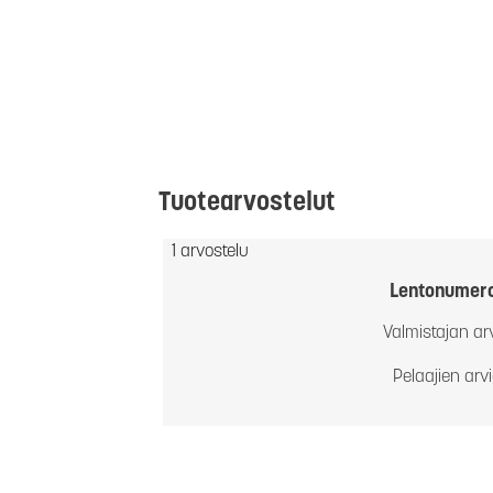
Tuotearvostelut
1 arvostelu
Lentonumer
Valmistajan ar
Pelaajien arv