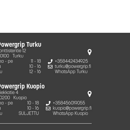
Powergrip Turku
onttistentie 12
0100
Turku
a - pe
11 - 18
+358442434925
a
10 - 16
turku@powergrip.fi
u
12 - 16
WhatsApp Turku
Powergrip Kuopio
iekkotie 4
0200
Kuopio
a - pe
10 - 18
+358456019055
a
10 - 16
kuopio@powergrip.fi
u
SULJETTU
WhatsApp Kuopio