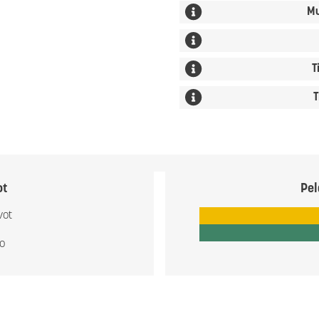
Mu
T
T
ot
Pel
vot
io