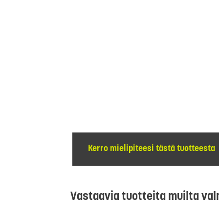
Kerro mielipiteesi tästä tuotteesta
Vastaavia tuotteita muilta val