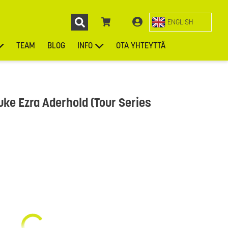
ENGLISH
TEAM
BLOG
INFO
OTA YHTEYTTÄ
ENGL
KIEKOT
LAUKUT
ASUSTEET
MUUT TUOTTEET
ke Ezra Aderhold (Tour Series