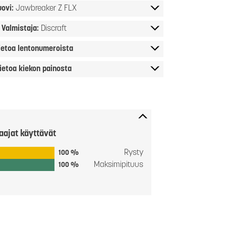
ovi:
Jawbreaker Z FLX
Valmistaja:
Discraft
ietoa lentonumeroista
ietoa kiekon painosta
aajat käyttävät
Rysty
100 %
Maksimipituus
100 %