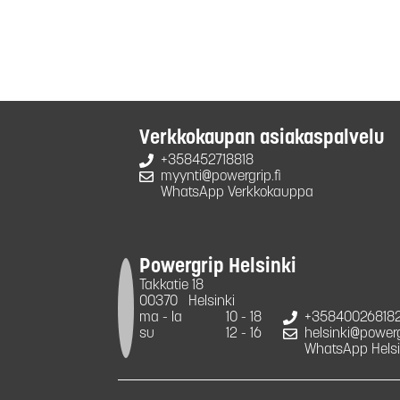
Verkkokaupan asiakaspalvelu
+358452718818
myynti@powergrip.fi
WhatsApp Verkkokauppa
Powergrip Helsinki
Takkatie 18
00370
Helsinki
ma - la
10 - 18
+35840026818
su
12 - 16
helsinki@powergr
WhatsApp Helsi