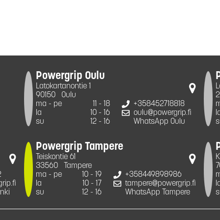
Powergrip Oulu
Latokartanontie 1
L
90150
Oulu
2
ma - pe
11 - 18
+358452718818
m
la
10 - 16
oulu@powergrip.fi
l
su
12 - 16
WhatsApp Oulu
s
Powergrip Tampere
Teiskontie 61
K
33560
Tampere
7
2
ma - pe
10 - 19
+358449898986
m
ip.fi
la
10 - 17
tampere@powergrip.fi
l
nki
su
12 - 16
WhatsApp Tampere
s