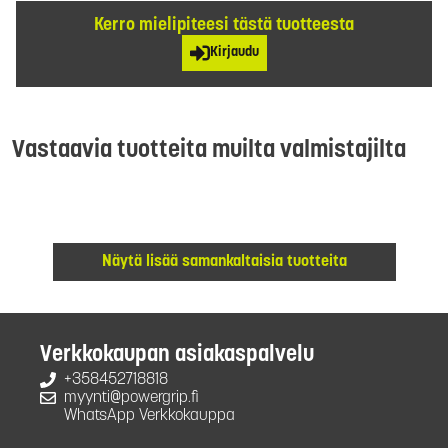
Kerro mielipiteesi tästä tuotteesta
Kirjaudu
Vastaavia tuotteita muilta valmistajilta
Näytä lisää samankaltaisia tuotteita
Verkkokaupan asiakaspalvelu
+358452718818
myynti@powergrip.fi
WhatsApp Verkkokauppa