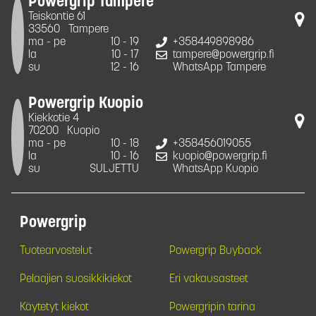
Powergrip Tampere
Teiskontie 61
33560
Tampere
ma - pe
10 - 19
+358449898986
la
10 - 17
tampere@powergrip.fi
su
12 - 16
WhatsApp Tampere
Powergrip Kuopio
Kiekkotie 4
70200
Kuopio
ma - pe
10 - 18
+358456019055
la
10 - 16
kuopio@powergrip.fi
su
SULJETTU
WhatsApp Kuopio
Powergrip
Tuotearvostelut
Powergrip Buyback
Pelaajien suosikkikiekot
Eri vakausasteet
Käytetyt kiekot
Powergripin tarina