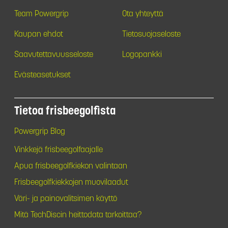
Team Powergrip
Ota yhteyttä
Kaupan ehdot
Tietosuojaseloste
Saavutettavuusseloste
Logopankki
Evästeasetukset
Tietoa frisbeegolfista
Powergrip Blog
Vinkkejä frisbeegolfaajalle
Apua frisbeegolfkiekon valintaan
Frisbeegolfkiekkojen muovilaadut
Väri- ja painovalitsimen käyttö
Mitä TechDiscin heittodata tarkoittaa?