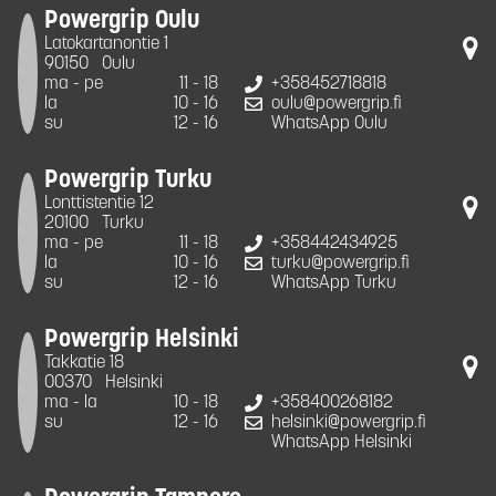
Powergrip Oulu
Latokartanontie 1
90150
Oulu
ma - pe
11 - 18
+358452718818
la
10 - 16
oulu@powergrip.fi
su
12 - 16
WhatsApp Oulu
Powergrip Turku
Lonttistentie 12
20100
Turku
ma - pe
11 - 18
+358442434925
la
10 - 16
turku@powergrip.fi
su
12 - 16
WhatsApp Turku
Powergrip Helsinki
Takkatie 18
00370
Helsinki
ma - la
10 - 18
+358400268182
su
12 - 16
helsinki@powergrip.fi
WhatsApp Helsinki