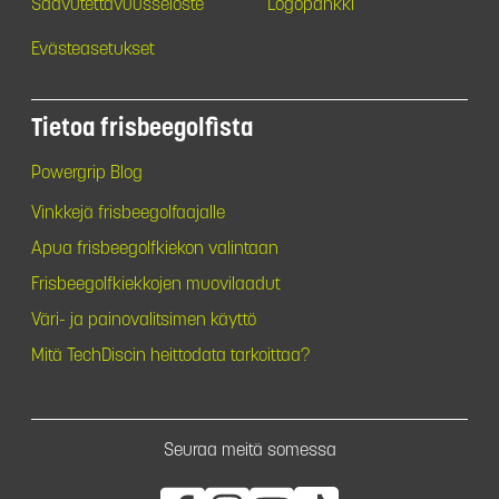
Saavutettavuusseloste
Logopankki
Evästeasetukset
Tietoa frisbeegolfista
Powergrip Blog
Vinkkejä frisbeegolfaajalle
Apua frisbeegolfkiekon valintaan
Frisbeegolfkiekkojen muovilaadut
Väri- ja painovalitsimen käyttö
Mitä TechDiscin heittodata tarkoittaa?
Seuraa meitä somessa