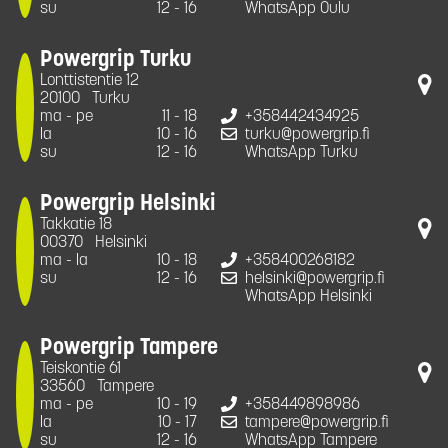
su
12 - 16
WhatsApp Oulu
Powergrip Turku
Lonttistentie 12
20100
Turku
ma - pe
11 - 18
+358442434925
la
10 - 16
turku@powergrip.fi
su
12 - 16
WhatsApp Turku
Powergrip Helsinki
Takkatie 18
00370
Helsinki
ma - la
10 - 18
+358400268182
su
12 - 16
helsinki@powergrip.fi
WhatsApp Helsinki
Powergrip Tampere
Teiskontie 61
33560
Tampere
ma - pe
10 - 19
+358449898986
la
10 - 17
tampere@powergrip.fi
su
12 - 16
WhatsApp Tampere