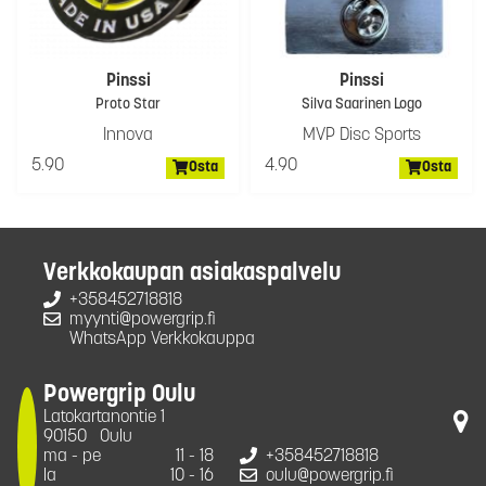
Pinssi
Pinssi
Proto Star
Silva Saarinen Logo
Innova
MVP Disc Sports
5.90
4.90
Osta
Osta
Verkkokaupan asiakaspalvelu
+358452718818
myynti@powergrip.fi
WhatsApp Verkkokauppa
Powergrip Oulu
Latokartanontie 1
90150
Oulu
ma - pe
11 - 18
+358452718818
la
10 - 16
oulu@powergrip.fi