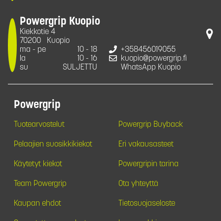
Powergrip Kuopio
Kiekkotie 4
70200
Kuopio
ma - pe
10 - 18
+358456019055
la
10 - 16
kuopio@powergrip.fi
su
SULJETTU
WhatsApp Kuopio
Powergrip
Tuotearvostelut
Powergrip Buyback
Pelaajien suosikkikiekot
Eri vakausasteet
Käytetyt kiekot
Powergripin tarina
Team Powergrip
Ota yhteyttä
Kaupan ehdot
Tietosuojaseloste