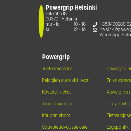
Powergrip Helsinki
Takkatie 18
00370
Helsinki
ma - la
10 - 18
+35840026818
su
12 - 16
helsinki@powergr
WhatsApp Helsi
Powergrip
Tuotearvostelut
Powergrip 
Pelaajien suosikkikiekot
Eri vakausa
Käytetyt kiekot
Powergripin 
Team Powergrip
Ota yhteyttä
Kaupan ehdot
Tietosuojase
Saavutettavuusseloste
Logopankki