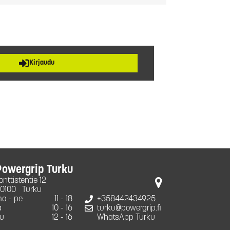
Kirjaudu
Powergrip Turku
onttistentie 12
0100
Turku
a - pe
11 - 18
+358442434925
a
10 - 16
turku@powergrip.fi
u
12 - 16
WhatsApp Turku