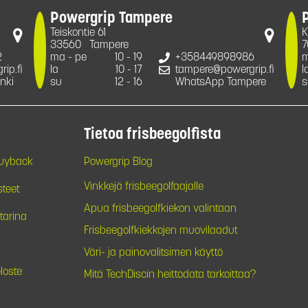
Powergrip Tampere
Teiskontie 61
K
33560
Tampere
7
2
ma - pe
10 - 19
+358449898986
m
ip.fi
la
10 - 17
tampere@powergrip.fi
l
nki
su
12 - 16
WhatsApp Tampere
s
Tietoa frisbeegolfista
Buyback
Powergrip Blog
Vinkkejä frisbeegolfaajalle
steet
Apua frisbeegolfkiekon valintaan
tarina
Frisbeegolfkiekkojen muovilaadut
Väri- ja painovalitsimen käyttö
loste
Mitä TechDiscin heittodata tarkoittaa?