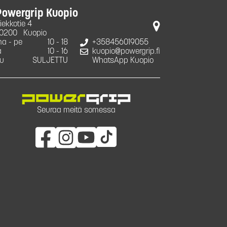
Powergrip Kuopio
iekkotie 4
0200
Kuopio
a - pe
10 - 18
+358456019055
a
10 - 16
kuopio@powergrip.fi
u
SULJETTU
WhatsApp Kuopio
Seuraa meitä somessa