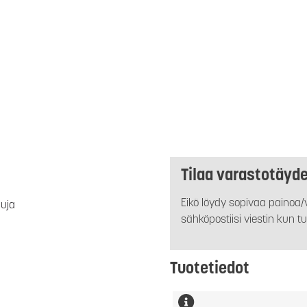
Tilaa varastotäyd
Eikö löydy sopivaa painoa/v
luja
sähköpostiisi viestin kun tu
Tuotetiedot