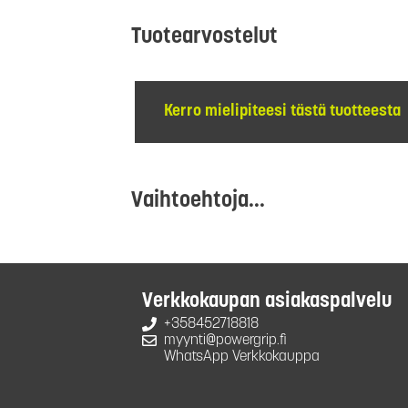
Tuotearvostelut
Kerro mielipiteesi tästä tuotteesta
Vaihtoehtoja...
Verkkokaupan asiakaspalvelu
+358452718818
myynti@powergrip.fi
WhatsApp Verkkokauppa