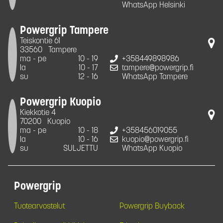
WhatsApp Helsinki
Powergrip Tampere
Teiskontie 61
33560
Tampere
ma - pe
10 - 19
+358449898986
la
10 - 17
tampere@powergrip.fi
su
12 - 16
WhatsApp Tampere
Powergrip Kuopio
Kiekkotie 4
70200
Kuopio
ma - pe
10 - 18
+358456019055
la
10 - 16
kuopio@powergrip.fi
su
SULJETTU
WhatsApp Kuopio
Powergrip
Tuotearvostelut
Powergrip Buyback