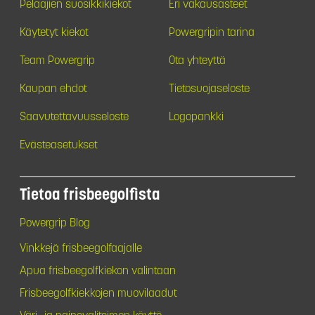
Pelaajien suosikkikiekot
Eri vakausasteet
Käytetyt kiekot
Powergripin tarina
Team Powergrip
Ota yhteyttä
Kaupan ehdot
Tietosuojaseloste
Saavutettavuusseloste
Logopankki
Evästeasetukset
Tietoa frisbeegolfista
Powergrip Blog
Vinkkejä frisbeegolfaajalle
Apua frisbeegolfkiekon valintaan
Frisbeegolfkiekkojen muovilaadut