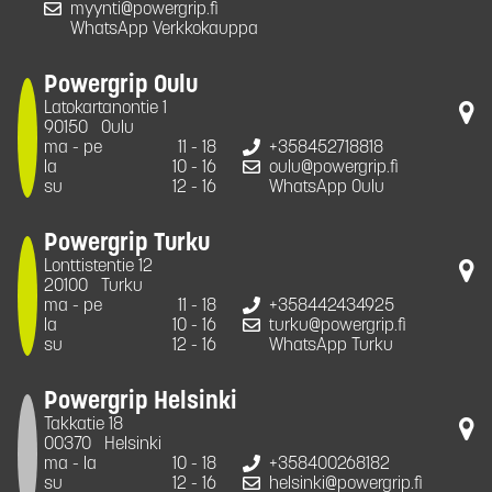
myynti@powergrip.fi
WhatsApp Verkkokauppa
Powergrip Oulu
Latokartanontie 1
90150
Oulu
ma - pe
11 - 18
+358452718818
la
10 - 16
oulu@powergrip.fi
su
12 - 16
WhatsApp Oulu
Powergrip Turku
Lonttistentie 12
20100
Turku
ma - pe
11 - 18
+358442434925
la
10 - 16
turku@powergrip.fi
su
12 - 16
WhatsApp Turku
Powergrip Helsinki
Takkatie 18
00370
Helsinki
ma - la
10 - 18
+358400268182
su
12 - 16
helsinki@powergrip.fi