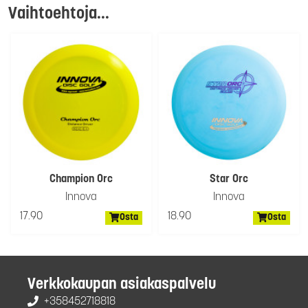
Vaihtoehtoja...
Champion Orc
Star Orc
Innova
Innova
17.90
18.90
Osta
Osta
Verkkokaupan asiakaspalvelu
+358452718818