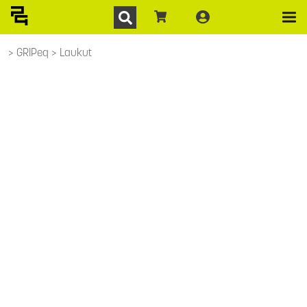
GRIPeq
Laukut