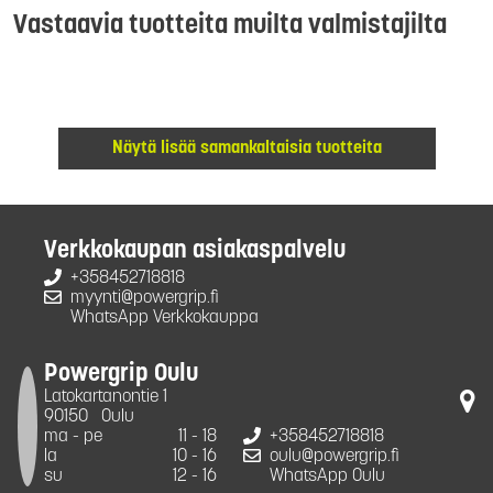
Vastaavia tuotteita muilta valmistajilta
Näytä lisää samankaltaisia tuotteita
Verkkokaupan asiakaspalvelu
+358452718818
myynti@powergrip.fi
WhatsApp Verkkokauppa
Powergrip Oulu
Latokartanontie 1
90150
Oulu
ma - pe
11 - 18
+358452718818
la
10 - 16
oulu@powergrip.fi
su
12 - 16
WhatsApp Oulu