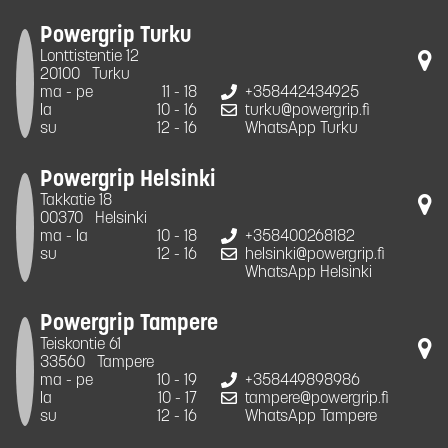
Powergrip Turku
Lonttistentie 12
20100
Turku
ma - pe
11 - 18
+358442434925
la
10 - 16
turku@powergrip.fi
su
12 - 16
WhatsApp Turku
Powergrip Helsinki
Takkatie 18
00370
Helsinki
ma - la
10 - 18
+358400268182
su
12 - 16
helsinki@powergrip.fi
WhatsApp Helsinki
Powergrip Tampere
Teiskontie 61
33560
Tampere
ma - pe
10 - 19
+358449898986
la
10 - 17
tampere@powergrip.fi
su
12 - 16
WhatsApp Tampere