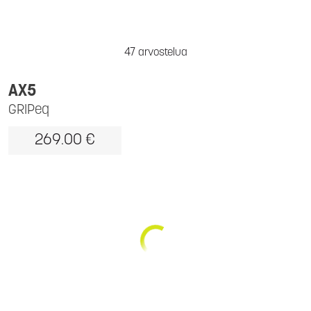
47 arvostelua
AX5
GRIPeq
269.00 €