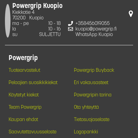
Powergrip Kuopio
Kiekkotie 4
70200
Kuopio
ma - pe
10 - 18
+358456019055
la
10 - 16
kuopio@powergrip.fi
su
SULJETTU
WhatsApp Kuopio
Powergrip
Tuotearvostelut
Powergrip Buyback
Pelaajien suosikkikiekot
Eri vakausasteet
Käytetyt kiekot
Powergripin tarina
Team Powergrip
Ota yhteyttä
Kaupan ehdot
Tietosuojaseloste
Saavutettavuusseloste
Logopankki