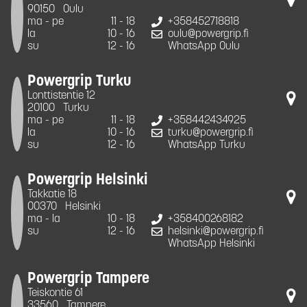
90150
Oulu
ma - pe
11 - 18
+358452718818
la
10 - 16
oulu@powergrip.fi
su
12 - 16
WhatsApp Oulu
Powergrip Turku
Lonttistentie 12
20100
Turku
ma - pe
11 - 18
+358442434925
la
10 - 16
turku@powergrip.fi
su
12 - 16
WhatsApp Turku
Powergrip Helsinki
Takkatie 18
00370
Helsinki
ma - la
10 - 18
+358400268182
su
12 - 16
helsinki@powergrip.fi
WhatsApp Helsinki
Powergrip Tampere
Teiskontie 61
33560
Tampere