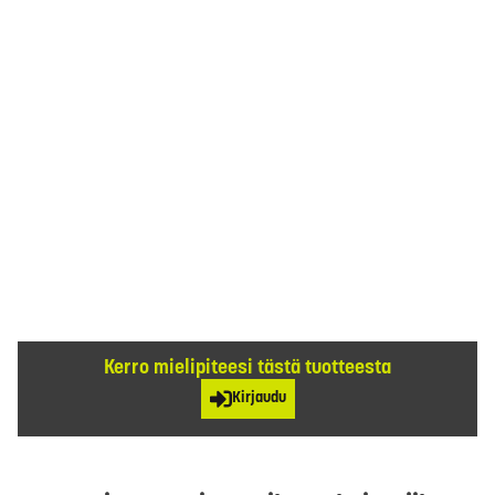
Kerro mielipiteesi tästä tuotteesta
Kirjaudu