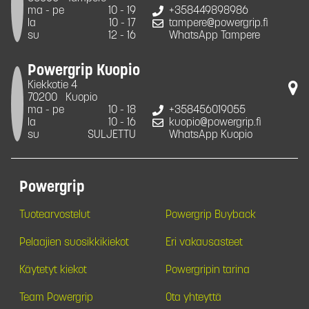
ma - pe
10 - 19
+358449898986
la
10 - 17
tampere@powergrip.fi
su
12 - 16
WhatsApp Tampere
Powergrip Kuopio
Kiekkotie 4
70200
Kuopio
ma - pe
10 - 18
+358456019055
la
10 - 16
kuopio@powergrip.fi
su
SULJETTU
WhatsApp Kuopio
Powergrip
Tuotearvostelut
Powergrip Buyback
Pelaajien suosikkikiekot
Eri vakausasteet
Käytetyt kiekot
Powergripin tarina
Team Powergrip
Ota yhteyttä