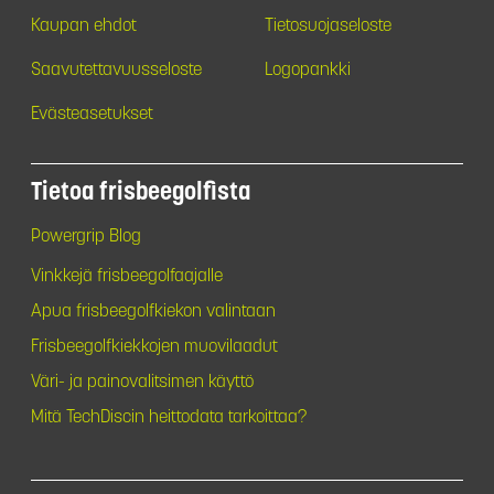
Kaupan ehdot
Tietosuojaseloste
Saavutettavuusseloste
Logopankki
Evästeasetukset
Tietoa frisbeegolfista
Powergrip Blog
Vinkkejä frisbeegolfaajalle
Apua frisbeegolfkiekon valintaan
Frisbeegolfkiekkojen muovilaadut
Väri- ja painovalitsimen käyttö
Mitä TechDiscin heittodata tarkoittaa?