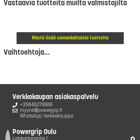
Vastaavia tuotteita muilta valmistajilta
Näytä lisää samankaltaisia tuotteita
Vaihtoehtoja...
Verkkokaupan asiakaspalvelu
+358452718818
myynti@powergrip.fi
WhatsApp Verkkokauppa
Powergrip Oulu
Latokartanontie 1