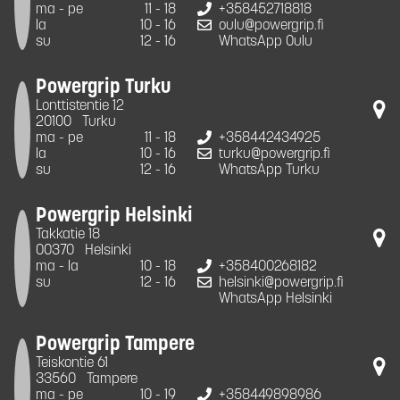
ma - pe
11 - 18
+358452718818
la
10 - 16
oulu@powergrip.fi
su
12 - 16
WhatsApp Oulu
Powergrip Turku
Lonttistentie 12
20100
Turku
ma - pe
11 - 18
+358442434925
la
10 - 16
turku@powergrip.fi
su
12 - 16
WhatsApp Turku
Powergrip Helsinki
Takkatie 18
00370
Helsinki
ma - la
10 - 18
+358400268182
su
12 - 16
helsinki@powergrip.fi
WhatsApp Helsinki
Powergrip Tampere
Teiskontie 61
33560
Tampere
ma - pe
10 - 19
+358449898986