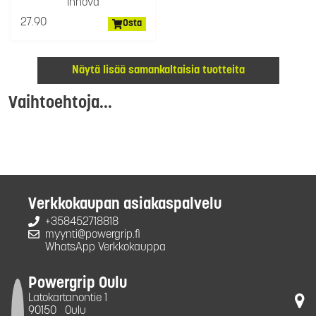
Innova
27.90
Osta
Näytä lisää samankaltaisia tuotteita
Vaihtoehtoja...
Verkkokaupan asiakaspalvelu
+358452718818
myynti@powergrip.fi
WhatsApp Verkkokauppa
Powergrip Oulu
Latokartanontie 1
90150
Oulu