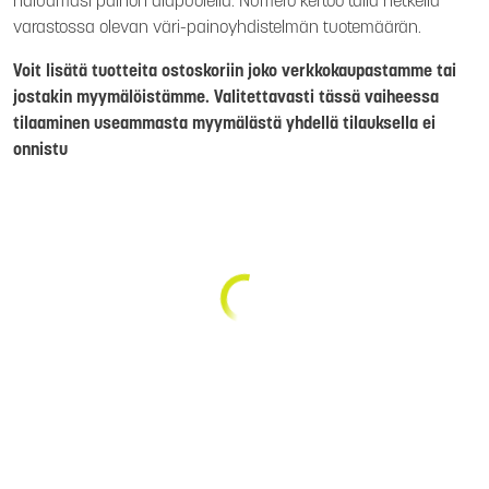
haluamasi painon alapuolella. Numero kertoo tällä hetkellä
varastossa olevan väri-painoyhdistelmän tuotemäärän.
Voit lisätä tuotteita ostoskoriin joko verkkokaupastamme tai
jostakin myymälöistämme. Valitettavasti tässä vaiheessa
tilaaminen useammasta myymälästä yhdellä tilauksella ei
onnistu