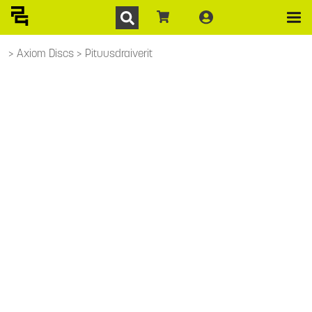
Axiom Discs
Pituusdraiverit