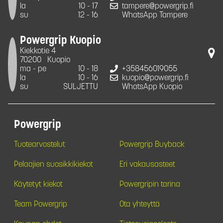
la
10 - 17
tampere@powergrip.fi
su
12 - 16
WhatsApp Tampere
Powergrip Kuopio
Kiekkotie 4
70200
Kuopio
ma - pe
10 - 18
+358456019055
la
10 - 16
kuopio@powergrip.fi
su
SULJETTU
WhatsApp Kuopio
Powergrip
Tuotearvostelut
Powergrip Buyback
Pelaajien suosikkikiekot
Eri vakausasteet
Käytetyt kiekot
Powergripin tarina
Team Powergrip
Ota yhteyttä