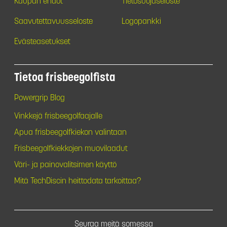
Kaupan ehdot
Tietosuojaseloste
Saavutettavuusseloste
Logopankki
Evästeasetukset
Tietoa frisbeegolfista
Powergrip Blog
Vinkkejä frisbeegolfaajalle
Apua frisbeegolfkiekon valintaan
Frisbeegolfkiekkojen muovilaadut
Väri- ja painovalitsimen käyttö
Mitä TechDiscin heittodata tarkoittaa?
Seuraa meitä somessa