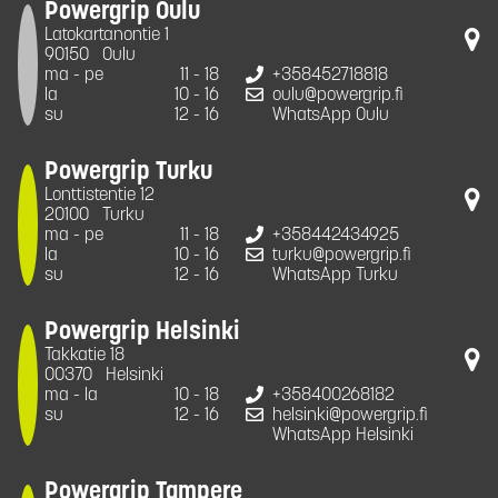
Powergrip Oulu
Latokartanontie 1
90150
Oulu
ma - pe
11 - 18
+358452718818
la
10 - 16
oulu@powergrip.fi
su
12 - 16
WhatsApp Oulu
Powergrip Turku
Lonttistentie 12
20100
Turku
ma - pe
11 - 18
+358442434925
la
10 - 16
turku@powergrip.fi
su
12 - 16
WhatsApp Turku
Powergrip Helsinki
Takkatie 18
00370
Helsinki
ma - la
10 - 18
+358400268182
su
12 - 16
helsinki@powergrip.fi
WhatsApp Helsinki
Powergrip Tampere