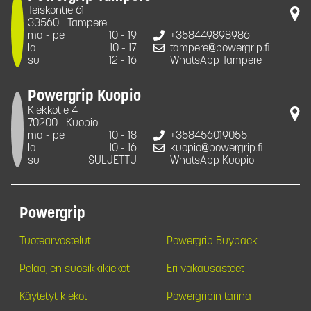
Teiskontie 61
33560
Tampere
ma - pe
10 - 19
+358449898986
la
10 - 17
tampere@powergrip.fi
su
12 - 16
WhatsApp Tampere
Powergrip Kuopio
Kiekkotie 4
70200
Kuopio
ma - pe
10 - 18
+358456019055
la
10 - 16
kuopio@powergrip.fi
su
SULJETTU
WhatsApp Kuopio
Powergrip
Tuotearvostelut
Powergrip Buyback
Pelaajien suosikkikiekot
Eri vakausasteet
Käytetyt kiekot
Powergripin tarina