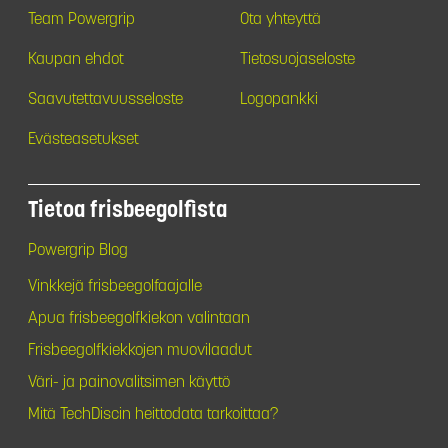
Team Powergrip
Ota yhteyttä
Kaupan ehdot
Tietosuojaseloste
Saavutettavuusseloste
Logopankki
Evästeasetukset
Tietoa frisbeegolfista
Powergrip Blog
Vinkkejä frisbeegolfaajalle
Apua frisbeegolfkiekon valintaan
Frisbeegolfkiekkojen muovilaadut
Väri- ja painovalitsimen käyttö
Mitä TechDiscin heittodata tarkoittaa?