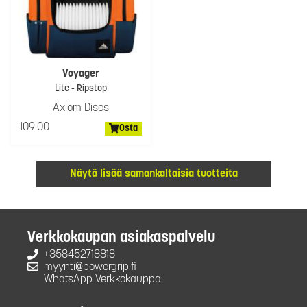
Voyager
Lite - Ripstop
Axiom Discs
109.00
Osta
Näytä lisää samankaltaisia tuotteita
Verkkokaupan asiakaspalvelu
+358452718818
myynti@powergrip.fi
WhatsApp Verkkokauppa