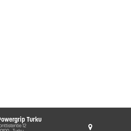
Powergrip Turku
onttistentie 12