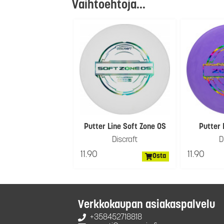
Vaihtoehtoja...
Putter Line Soft Zone OS
Putter 
Discraft
D
11.90
11.90
Osta
Verkkokaupan asiakaspalvelu
+358452718818