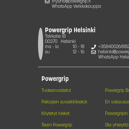
myynti@powergrip.fi
WhatsApp Verkkokauppa
Powergrip Helsinki
Takkatie 18
00370
Helsinki
ma - la
10 - 18
+35840026818
su
12 - 16
helsinki@powergr
WhatsApp Helsi
Powergrip
Tuotearvostelut
Powergrip 
Pelaajien suosikkikiekot
Eri vakausa
Käytetyt kiekot
Powergripin 
Team Powergrip
Ota yhteyttä