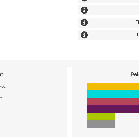
T
T
ot
Pel
vot
io