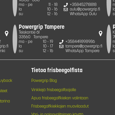
90150
Oulu
2
ma - pe
11 - 18
+358452718818
m
la
10 - 16
oulu@powergrip.fi
l
su
12 - 16
WhatsApp Oulu
s
Powergrip Tampere
Teiskontie 61
K
33560
Tampere
7
2
ma - pe
10 - 19
+358449898986
m
ip.fi
la
10 - 17
tampere@powergrip.fi
l
nki
su
12 - 16
WhatsApp Tampere
s
Tietoa frisbeegolfista
Buyback
Powergrip Blog
Vinkkejä frisbeegolfaajalle
steet
Apua frisbeegolfkiekon valintaan
tarina
Frisbeegolfkiekkojen muovilaadut
Väri- ja painovalitsimen käyttö