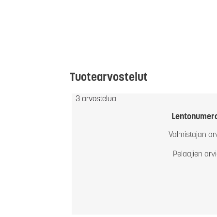
Tuotearvostelut
3 arvostelua
Lentonumer
Valmistajan ar
Pelaajien arv