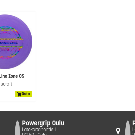
Line Zone OS
iscraft
Osta
Powergrip Oulu
Latokartanontie 1
L