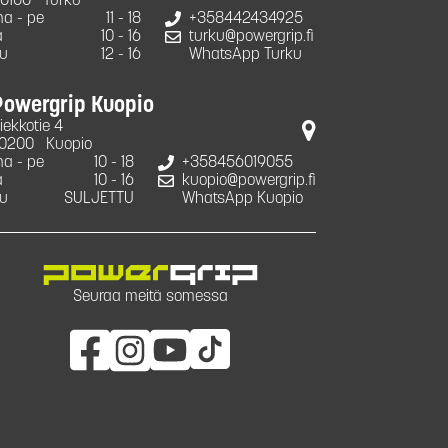
0100
Turku
a - pe
11 - 18
+358442434925
a
10 - 16
turku@powergrip.fi
u
12 - 16
WhatsApp Turku
Powergrip Kuopio
iekkotie 4
0200
Kuopio
a - pe
10 - 18
+358456019055
a
10 - 16
kuopio@powergrip.fi
u
SULJETTU
WhatsApp Kuopio
Seuraa meitä somessa