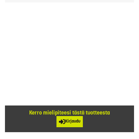
Kerro mielipiteesi tästä tuotteesta
Kirjaudu