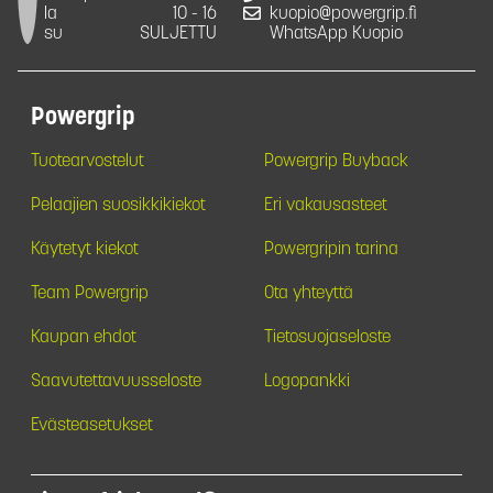
la
10 - 16
kuopio@powergrip.fi
su
SULJETTU
WhatsApp Kuopio
Powergrip
Tuotearvostelut
Powergrip Buyback
Pelaajien suosikkikiekot
Eri vakausasteet
Käytetyt kiekot
Powergripin tarina
Team Powergrip
Ota yhteyttä
Kaupan ehdot
Tietosuojaseloste
Saavutettavuusseloste
Logopankki
Evästeasetukset