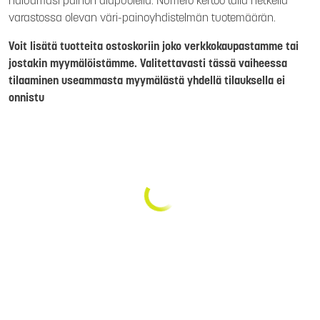
haluamasi painon alapuolella. Numero kertoo tällä hetkellä
varastossa olevan väri-painoyhdistelmän tuotemäärän.
Voit lisätä tuotteita ostoskoriin joko verkkokaupastamme tai
jostakin myymälöistämme. Valitettavasti tässä vaiheessa
tilaaminen useammasta myymälästä yhdellä tilauksella ei
onnistu