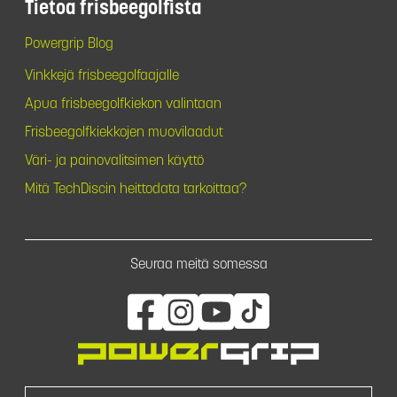
Tietoa frisbeegolfista
Powergrip Blog
Vinkkejä frisbeegolfaajalle
Apua frisbeegolfkiekon valintaan
Frisbeegolfkiekkojen muovilaadut
Väri- ja painovalitsimen käyttö
Mitä TechDiscin heittodata tarkoittaa?
Seuraa meitä somessa