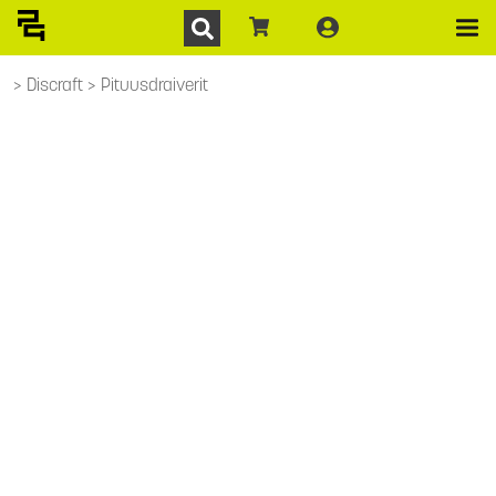
Discraft
Pituusdraiverit