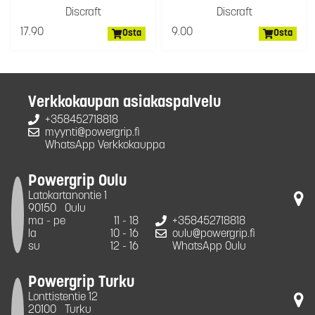
Discraft
Discraft
17.90
9.00
Osta
Osta
Verkkokaupan asiakaspalvelu
+358452718818
myynti@powergrip.fi
WhatsApp Verkkokauppa
Powergrip Oulu
Latokartanontie 1
90150
Oulu
ma - pe
11 - 18
+358452718818
la
10 - 16
oulu@powergrip.fi
su
12 - 16
WhatsApp Oulu
Powergrip Turku
Lonttistentie 12
20100
Turku