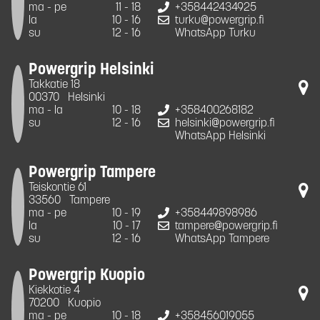
ma - pe
11 - 18
+358442434925
la
10 - 16
turku@powergrip.fi
su
12 - 16
WhatsApp Turku
Powergrip Helsinki
Takkatie 18
00370
Helsinki
ma - la
10 - 18
+358400268182
su
12 - 16
helsinki@powergrip.fi
WhatsApp Helsinki
Powergrip Tampere
Teiskontie 61
33560
Tampere
ma - pe
10 - 19
+358449898986
la
10 - 17
tampere@powergrip.fi
su
12 - 16
WhatsApp Tampere
Powergrip Kuopio
Kiekkotie 4
70200
Kuopio
ma - pe
10 - 18
+358456019055