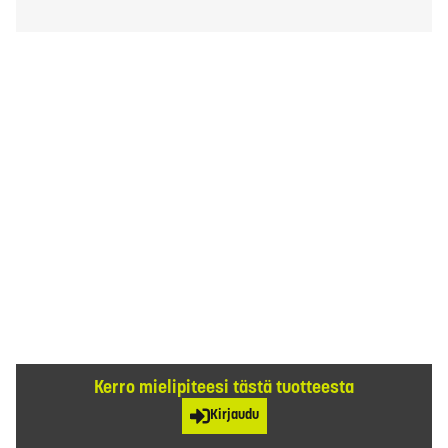
Kerro mielipiteesi tästä tuotteesta
Kirjaudu