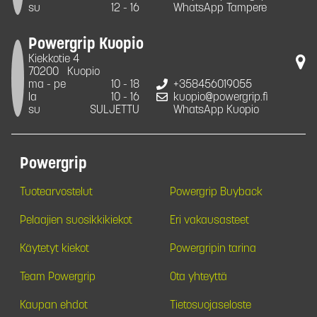
su
12 - 16
WhatsApp Tampere
Powergrip Kuopio
Kiekkotie 4
70200
Kuopio
ma - pe
10 - 18
+358456019055
la
10 - 16
kuopio@powergrip.fi
su
SULJETTU
WhatsApp Kuopio
Powergrip
Tuotearvostelut
Powergrip Buyback
Pelaajien suosikkikiekot
Eri vakausasteet
Käytetyt kiekot
Powergripin tarina
Team Powergrip
Ota yhteyttä
Kaupan ehdot
Tietosuojaseloste