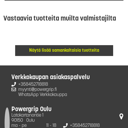
Vastaavia tuotteita muilta valmistajilta
Näytä lisää samankaltaisia tuotteita
Verkkokaupan asiakaspalvelu
+358452718818
myynti@powergrip.fi
WhatsApp Verkkokauppa
Powergrip Oulu
Latokartanontie 1
90150
Oulu
ma - pe
11 - 18
+358452718818