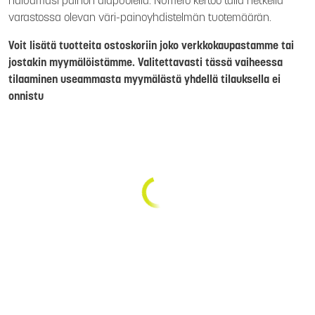
haluamasi painon alapuolella. Numero kertoo tällä hetkellä
varastossa olevan väri-painoyhdistelmän tuotemäärän.
Voit lisätä tuotteita ostoskoriin joko verkkokaupastamme tai
jostakin myymälöistämme. Valitettavasti tässä vaiheessa
tilaaminen useammasta myymälästä yhdellä tilauksella ei
onnistu