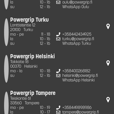
la
10 - 16
oulu@powergrip.fi
su
12 - 16
WhatsApp Oulu
Powergrip Turku
Lonttistentie 12
20100
Turku
ma - pe
11 - 18
+358442434925
la
10 - 16
turku@powergrip.fi
su
12 - 16
WhatsApp Turku
Powergrip Helsinki
Takkatie 18
00370
Helsinki
ma - la
10 - 18
+358400268182
su
12 - 16
helsinki@powergrip.fi
WhatsApp Helsinki
Powergrip Tampere
Teiskontie 61
33560
Tampere
ma - pe
10 - 19
+358449898986
la
10 - 17
tampere@powergrip.fi