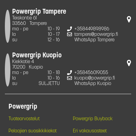
Powergrip Tampere
Teiskontie 61
33560
Tampere
ma - pe
10 - 19
+358449898986
la
10 - 17
tampere@powergrip.fi
su
12 - 16
WhatsApp Tampere
Powergrip Kuopio
Kiekkotie 4
70200
Kuopio
ma - pe
10 - 18
+358456019055
la
10 - 16
kuopio@powergrip.fi
su
SULJETTU
WhatsApp Kuopio
Powergrip
Tuotearvostelut
Powergrip Buyback
Pelaajien suosikkikiekot
Eri vakausasteet