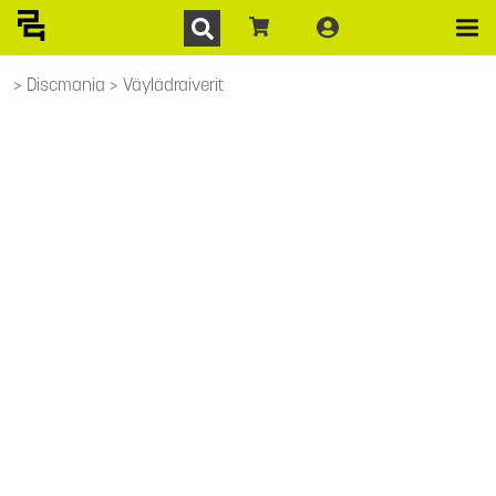
Discmania
Väylädraiverit