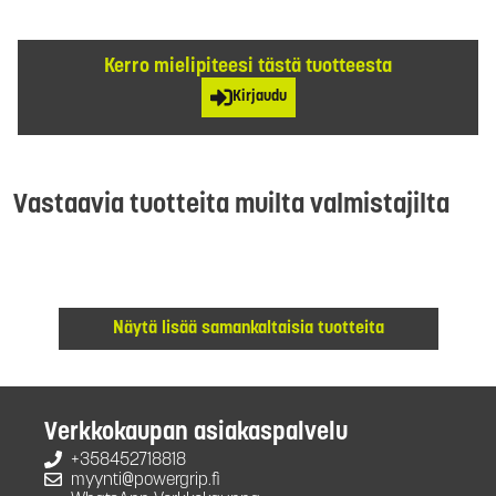
Kerro mielipiteesi tästä tuotteesta
Kirjaudu
Vastaavia tuotteita muilta valmistajilta
Näytä lisää samankaltaisia tuotteita
Verkkokaupan asiakaspalvelu
+358452718818
myynti@powergrip.fi