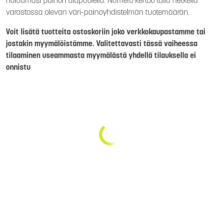
haluamasi painon alapuolella. Numero kertoo tällä hetkellä
varastossa olevan väri-painoyhdistelmän tuotemäärän.
Voit lisätä tuotteita ostoskoriin joko verkkokaupastamme tai
jostakin myymälöistämme. Valitettavasti tässä vaiheessa
tilaaminen useammasta myymälästä yhdellä tilauksella ei
onnistu