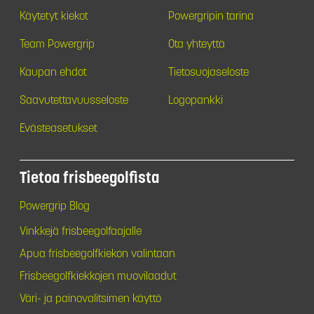
Käytetyt kiekot
Powergripin tarina
Team Powergrip
Ota yhteyttä
Kaupan ehdot
Tietosuojaseloste
Saavutettavuusseloste
Logopankki
Evästeasetukset
Tietoa frisbeegolfista
Powergrip Blog
Vinkkejä frisbeegolfaajalle
Apua frisbeegolfkiekon valintaan
Frisbeegolfkiekkojen muovilaadut
Väri- ja painovalitsimen käyttö