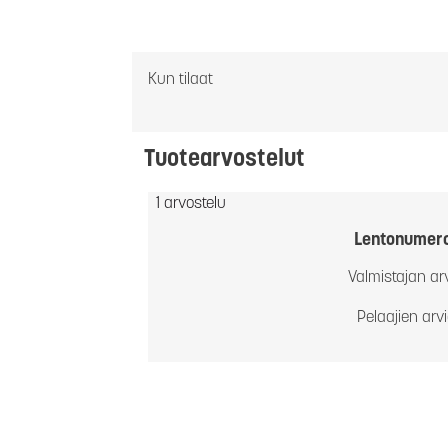
Kun tilaat
Tuotearvostelut
1 arvostelu
Lentonumer
Valmistajan ar
Pelaajien arv