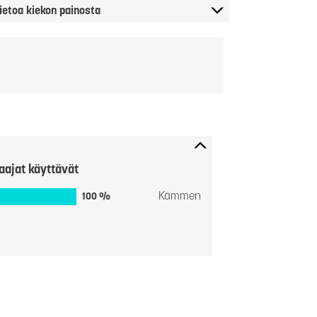
ietoa kiekon painosta
aajat käyttävät
Kämmen
100 %