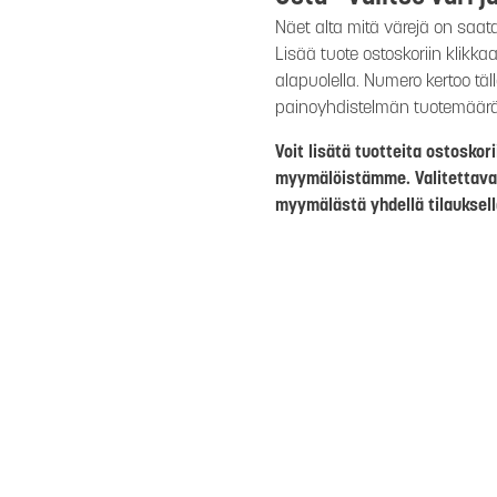
Näet alta mitä värejä on saat
Lisää tuote ostoskoriin klikk
alapuolella. Numero kertoo täl
painoyhdistelmän tuotemäär
Voit lisätä tuotteita ostosko
myymälöistämme. Valitettava
myymälästä yhdellä tilauksell