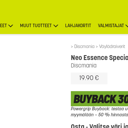
EET
MUUT TUOTTEET
LAHJAKORTIT
VALMISTAJAT
TARJOUKSET
Discmania
Väylädraiverit
Neo Essence Special
Discmania
19.90 €
Powergrip Buyback: testaa uu
myymälään – 50 % hinnasta l
Osta - Valitse väri j