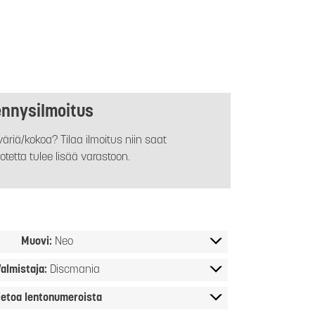
ennysilmoitus
äriä/kokoa? Tilaa ilmoitus niin saat
otetta tulee lisää varastoon.
Muovi:
Neo
almistaja:
Discmania
ietoa lentonumeroista