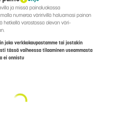
avilla ja missä painoluokassa
aamalla numeroa väririvillä haluamasi painon
lä hetkellä varastossa olevan väri-
än.
riin joko verkkokaupastamme tai jostakin
sti tässä vaiheessa tilaaminen useammasta
a ei onnistu