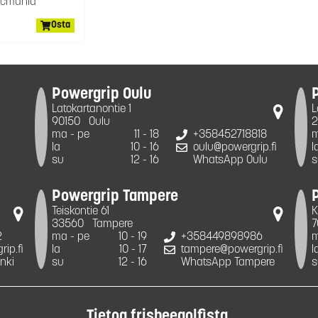
scmania
Osta
Powergrip Oulu
Latokartanontie 1
L
90150
Oulu
2
ma - pe
11 - 18
+358452718818
m
la
10 - 16
oulu@powergrip.fi
l
su
12 - 16
WhatsApp Oulu
s
Powergrip Tampere
Teiskontie 61
K
33560
Tampere
7
2
ma - pe
10 - 19
+358449898986
m
ip.fi
la
10 - 17
tampere@powergrip.fi
l
nki
su
12 - 16
WhatsApp Tampere
s
Tietoa frisbeegolfista