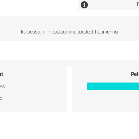
T
kuluessa, niin postitamme tuotteet huomenna
ot
Pel
vot
io