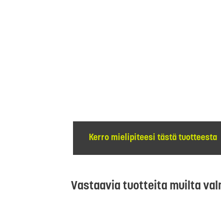
Kerro mielipiteesi tästä tuotteesta
Vastaavia tuotteita muilta val