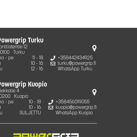
Powergrip Turku
onttistentie 12
0100
Turku
a - pe
11 - 18
+358442434925
a
10 - 16
turku@powergrip.fi
u
12 - 16
WhatsApp Turku
Powergrip Kuopio
iekkotie 4
0200
Kuopio
a - pe
10 - 18
+358456019055
a
10 - 16
kuopio@powergrip.fi
u
SULJETTU
WhatsApp Kuopio