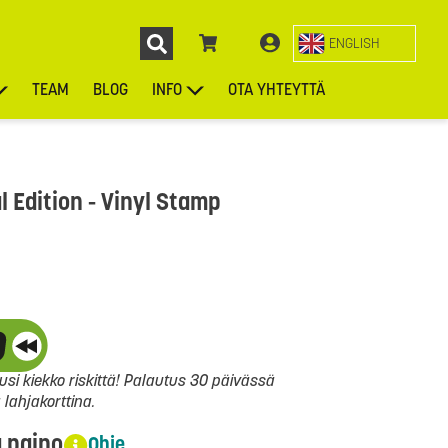
ENGLISH
TEAM
BLOG
INFO
OTA YHTEYTTÄ
ENGL
KIEKOT
LAUKUT
ASUSTEET
MUUT TUOTTEET
 Edition - Vinyl Stamp
si kiekko riskittä! Palautus 30 päivässä
ahjakorttina.
a paino
Ohje