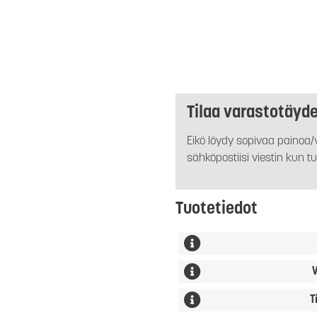
Tilaa varastotäyd
Eikö löydy sopivaa painoa/v
sähköpostiisi viestin kun tu
Tuotetiedot
V
T