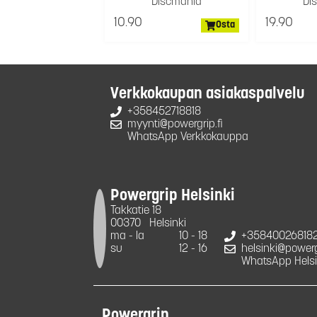
Discmania
Di
10.90
19.90
Osta
Verkkokaupan asiakaspalvelu
+358452718818
myynti@powergrip.fi
WhatsApp Verkkokauppa
Powergrip Helsinki
Takkatie 18
00370
Helsinki
ma - la
10 - 18
+35840026818
su
12 - 16
helsinki@powergr
WhatsApp Helsi
Powergrip