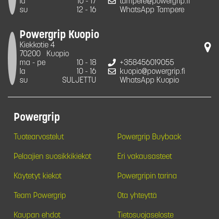
la
10 - 17
tampere@powergrip.fi
su
12 - 16
WhatsApp Tampere
Powergrip Kuopio
Kiekkotie 4
70200
Kuopio
ma - pe
10 - 18
+358456019055
la
10 - 16
kuopio@powergrip.fi
su
SULJETTU
WhatsApp Kuopio
Powergrip
Tuotearvostelut
Powergrip Buyback
Pelaajien suosikkikiekot
Eri vakausasteet
Käytetyt kiekot
Powergripin tarina
Team Powergrip
Ota yhteyttä
Kaupan ehdot
Tietosuojaseloste