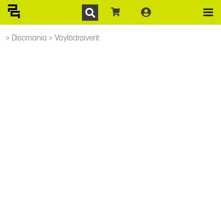
Discmania
Väylädraiverit