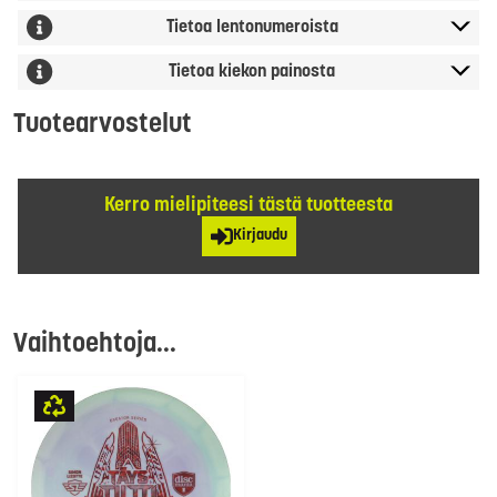
Tietoa lentonumeroista
Tietoa kiekon painosta
Tuotearvostelut
Kerro mielipiteesi tästä tuotteesta
Kirjaudu
Vaihtoehtoja...