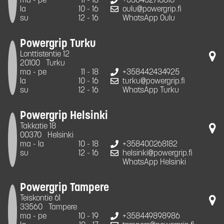
ma - pe
11 - 18
+358452718818
la
10 - 16
oulu@powergrip.fi
su
12 - 16
WhatsApp Oulu
Powergrip Turku
Lonttistentie 12
20100
Turku
ma - pe
11 - 18
+358442434925
la
10 - 16
turku@powergrip.fi
su
12 - 16
WhatsApp Turku
Powergrip Helsinki
Takkatie 18
00370
Helsinki
ma - la
10 - 18
+358400268182
su
12 - 16
helsinki@powergrip.fi
WhatsApp Helsinki
Powergrip Tampere
Teiskontie 61
33560
Tampere
ma - pe
10 - 19
+358449898986