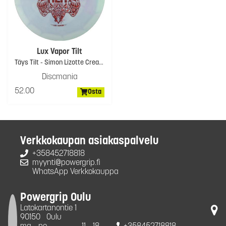
Lux Vapor Tilt
Täys Tilt - Simon Lizotte Creator Series
Discmania
52.00
Osta
Verkkokaupan asiakaspalvelu
+358452718818
myynti@powergrip.fi
WhatsApp Verkkokauppa
Powergrip Oulu
Latokartanontie 1
90150
Oulu