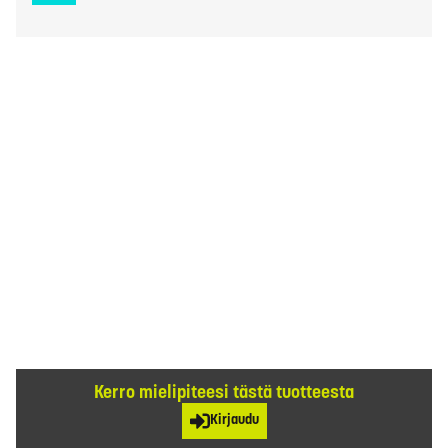
Kerro mielipiteesi tästä tuotteesta
Kirjaudu