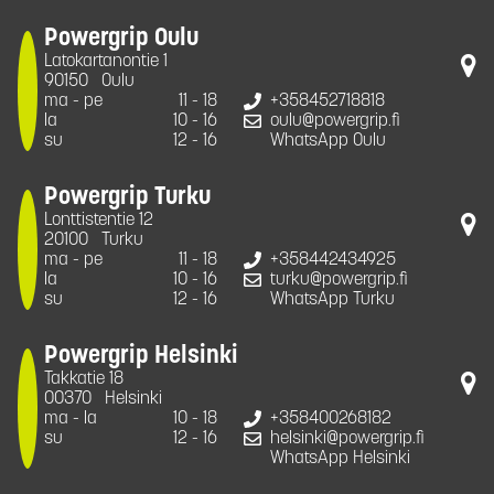
Powergrip Oulu
Latokartanontie 1
90150
Oulu
ma - pe
11 - 18
+358452718818
la
10 - 16
oulu@powergrip.fi
su
12 - 16
WhatsApp Oulu
Powergrip Turku
Lonttistentie 12
20100
Turku
ma - pe
11 - 18
+358442434925
la
10 - 16
turku@powergrip.fi
su
12 - 16
WhatsApp Turku
Powergrip Helsinki
Takkatie 18
00370
Helsinki
ma - la
10 - 18
+358400268182
su
12 - 16
helsinki@powergrip.fi
WhatsApp Helsinki