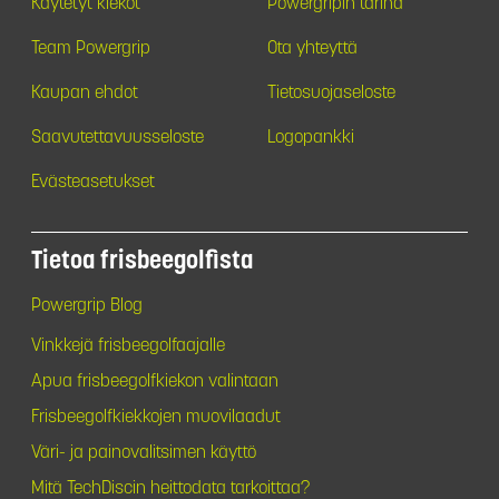
Käytetyt kiekot
Powergripin tarina
Team Powergrip
Ota yhteyttä
Kaupan ehdot
Tietosuojaseloste
Saavutettavuusseloste
Logopankki
Evästeasetukset
Tietoa frisbeegolfista
Powergrip Blog
Vinkkejä frisbeegolfaajalle
Apua frisbeegolfkiekon valintaan
Frisbeegolfkiekkojen muovilaadut
Väri- ja painovalitsimen käyttö
Mitä TechDiscin heittodata tarkoittaa?