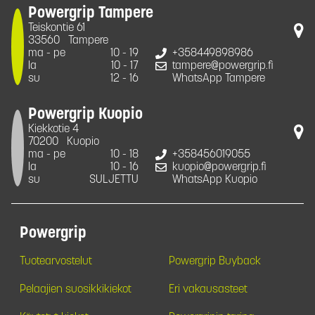
Powergrip Tampere
Teiskontie 61
33560
Tampere
ma - pe
10 - 19
+358449898986
la
10 - 17
tampere@powergrip.fi
su
12 - 16
WhatsApp Tampere
Powergrip Kuopio
Kiekkotie 4
70200
Kuopio
ma - pe
10 - 18
+358456019055
la
10 - 16
kuopio@powergrip.fi
su
SULJETTU
WhatsApp Kuopio
Powergrip
Tuotearvostelut
Powergrip Buyback
Pelaajien suosikkikiekot
Eri vakausasteet