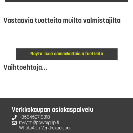
Vastaavia tuotteita muilta valmistajilta
Näytä lisää samankaltaisia tuotteita
Vaihtoehtoja...
Verkkokaupan asiakaspalvelu
+358452718818
myynti@powergrip.fi
WhatsApp Verkkokauppa